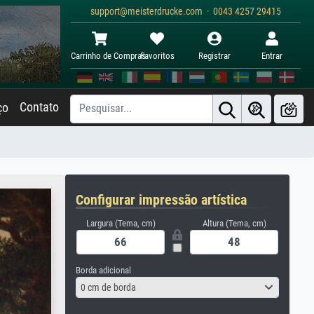
support@meisterdrucke.com · 0043 4257 29415
Carrinho de Compras
Favoritos
Registrar
Entrar
Contato
ço
Configurar impressão artística
Largura (Tema, cm)
Altura (Tema, cm)
Borda adicional
0 cm de borda