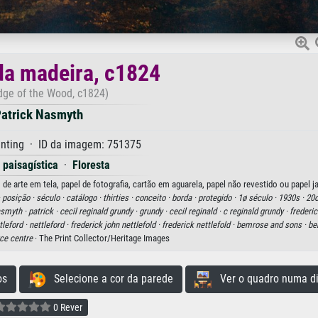
da madeira, c1824
dge of the Wood, c1824)
atrick Nasmyth
inting · ID da imagem: 751375
 paisagística
·
Floresta
e arte em tela, papel de fotografia, cartão em aguarela, papel não revestido ou papel j
·
posição ·
século ·
catálogo ·
thirties ·
conceito ·
borda ·
protegido ·
1ø século ·
1930s ·
20o
smyth ·
patrick ·
cecil reginald grundy ·
grundy ·
cecil reginald ·
c reginald grundy ·
frederic
tleford ·
nettleford ·
frederick john nettlefold ·
frederick nettlefold ·
bemrose and sons ·
be
ce centre
· The Print Collector/Heritage Images
os
Selecione a cor da parede
Ver o quadro numa di
0 Rever