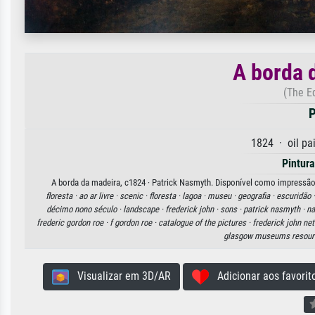
A borda 
(The E
P
1824 · oil pa
Pintura
A borda da madeira, c1824 · Patrick Nasmyth. Disponível como impressão d
floresta ·
ao ar livre ·
scenic ·
floresta ·
lagoa ·
museu ·
geografia ·
escuridão 
décimo nono século ·
landscape ·
frederick john ·
sons ·
patrick nasmyth ·
na
frederic gordon roe ·
f gordon roe ·
catalogue of the pictures ·
frederick john net
glasgow museums resour
Visualizar em 3D/AR
Adicionar aos favorit