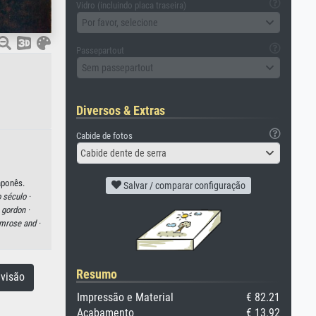
Vidro (incluindo placa traseira)
Por favor, selecione
Passepartout
Sem passepartout
Diversos & Extras
Cabide de fotos
Cabide dente de serra
aponês.
Salvar / comparar configuração
 século ·
 gordon ·
mrose and ·
Resumo
visão
Impressão e Material
€ 82.21
Acabamento
€ 13.92