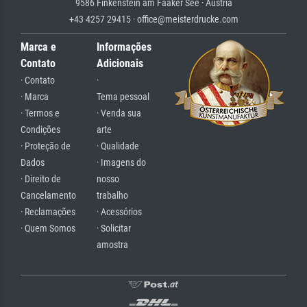
9586 Finkenstein am Faaker See · Austria
+43 4257 29415 · office@meisterdrucke.com
Marca e
Informações
Contato
Adicionais
· Contato
·
· Marca
Tema pessoal
· Termos e
· Venda sua
Condições
arte
· Proteção de
· Qualidade
Dados
· Imagens do
· Direito de
nosso
Cancelamento
trabalho
· Reclamações
· Acessórios
· Quem Somos
· Solicitar
amostra