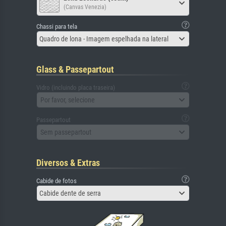
(Canvas Venezia)
Chassi para tela
Quadro de lona - Imagem espelhada na lateral
Glass & Passepartout
Vidro (incluindo placa traseira)
Por favor, selecione
Passepartout
Sem passepartout
Diversos & Extras
Cabide de fotos
Cabide dente de serra