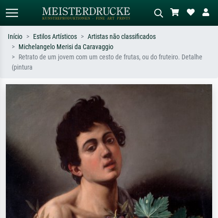
Início
Estilos Artísticos
Artistas não classificados
Michelangelo Merisi da Caravaggio
Pesquisa padrão
Pesquisa de imagens IA
Retrato de um jovem com um cesto de frutas, ou do fruteiro. Detalhe
(pintura
Pesquise por artista, título ou estilo –
Descreva a cena – ex: prado verde,
ex: Monet, Noite Estrelada,
abstrato com muito vermelho, pintura
impressionismo, onda de Hokusai, nu.
a óleo escura, nu em pé ao lado de
uma árvore.