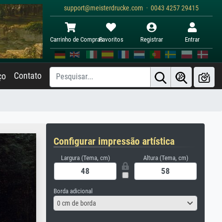
support@meisterdrucke.com · 0043 4257 29415
Carrinho de Compras
Favoritos
Registrar
Entrar
Contato
ço
Configurar impressão artística
Largura (Tema, cm)
Altura (Tema, cm)
Borda adicional
0 cm de borda