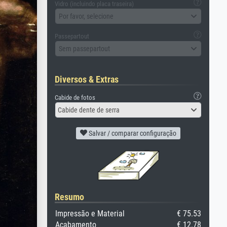
Vidro (incluindo placa traseira)
Por favor, selecione
Passepartout
Sem passepartout
Diversos & Extras
Cabide de fotos
Cabide dente de serra
Salvar / comparar configuração
Resumo
Impressão e Material
€ 75.53
Acabamento
€ 12.78