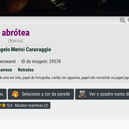
abrótea
(Narzis)
gelo Merisi Caravaggio
Leinwand · ID da imagem: 29578
arroco
·
Retratos
arte em tela, papel de fotografia, cartão em aguarela, papel não revestido ou papel ja
os
Selecione a cor da parede
Ver o quadro numa di
5/5 · Mostrar resenhas (3)