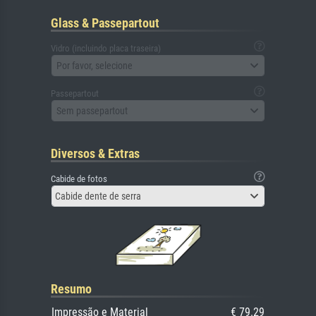
Glass & Passepartout
Vidro (incluindo placa traseira)
Por favor, selecione
Passepartout
Sem passepartout
Diversos & Extras
Cabide de fotos
Cabide dente de serra
Resumo
Impressão e Material
€ 79.29