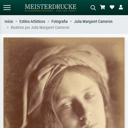
Início
Estilos Artísticos
Fotografia
Julia Margaret Cameron
Beatrice por Julia Margaret Cameron
Pesquisa padrão
Pesquisa de imagens IA
Pesquise por artista, título ou estilo –
Descreva a cena – ex: prado verde,
ex: Monet, Noite Estrelada,
abstrato com muito vermelho, pintura
impressionismo, onda de Hokusai, nu.
a óleo escura, nu em pé ao lado de
uma árvore.