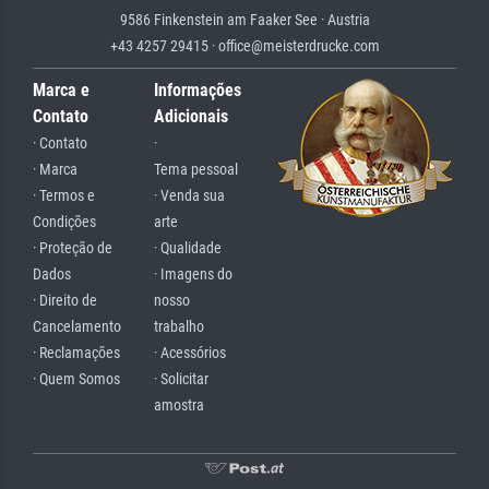
9586 Finkenstein am Faaker See · Austria
+43 4257 29415 · office@meisterdrucke.com
Marca e
Informações
Contato
Adicionais
· Contato
·
· Marca
Tema pessoal
· Termos e
· Venda sua
Condições
arte
· Proteção de
· Qualidade
Dados
· Imagens do
· Direito de
nosso
Cancelamento
trabalho
· Reclamações
· Acessórios
· Quem Somos
· Solicitar
amostra