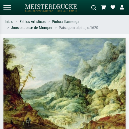
Início
Estilos Artísticos
Pintura flamenga
Joos or Josse de Momper
Paisagem alpina, c.1620
Pesquisa padrão
Pesquisa de imagens IA
Pesquise por artista, título ou estilo –
Descreva a cena – ex: prado verde,
ex: Monet, Noite Estrelada,
abstrato com muito vermelho, pintura
impressionismo, onda de Hokusai, nu.
a óleo escura, nu em pé ao lado de
uma árvore.