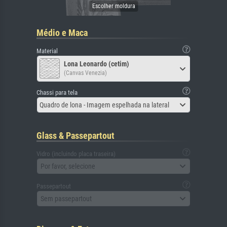
Médio e Maca
Material
Lona Leonardo (cetim)
(Canvas Venezia)
Chassi para tela
Quadro de lona - Imagem espelhada na lateral
Glass & Passepartout
Vidro (incluindo placa traseira)
Por favor, selecione
Passepartout
Sem passepartout