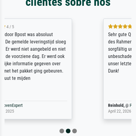
clientes sobre nós
5 / 5
Sehr gute Qualität des Leinwanddrucks und
des Rahmens! Unser Bild wurde sehr
sorgfältig und sicher verpackt, so dass es
unbeschadet bei uns ankam. Es wird nicht
unser letzter Meisterdruck sein. Vielen
Dank!
Reinhold,
@
ProvenExpert
April 22, 2026