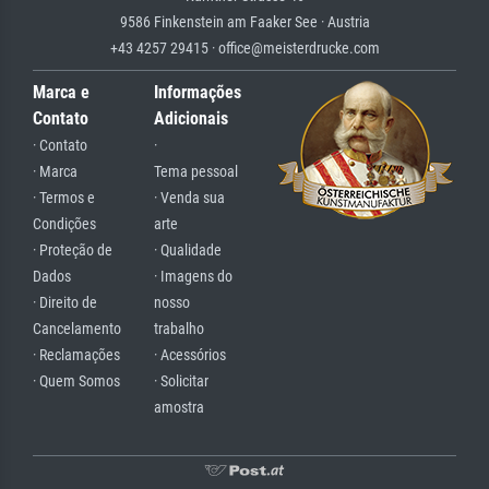
9586 Finkenstein am Faaker See · Austria
+43 4257 29415 · office@meisterdrucke.com
Marca e
Informações
Contato
Adicionais
· Contato
·
· Marca
Tema pessoal
· Termos e
· Venda sua
Condições
arte
· Proteção de
· Qualidade
Dados
· Imagens do
· Direito de
nosso
Cancelamento
trabalho
· Reclamações
· Acessórios
· Quem Somos
· Solicitar
amostra