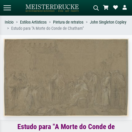
Início
Estilos Artísticos
Pintura de retratos
John Singleton Copley
Estudo para "A Morte do Conde de Chatham"
Pesquisa padrão
Pesquisa de imagens IA
Pesquise por artista, título ou estilo –
Descreva a cena – ex: prado verde,
ex: Monet, Noite Estrelada,
abstrato com muito vermelho, pintura
impressionismo, onda de Hokusai, nu.
a óleo escura, nu em pé ao lado de
uma árvore.
Estudo para "A Morte do Conde de