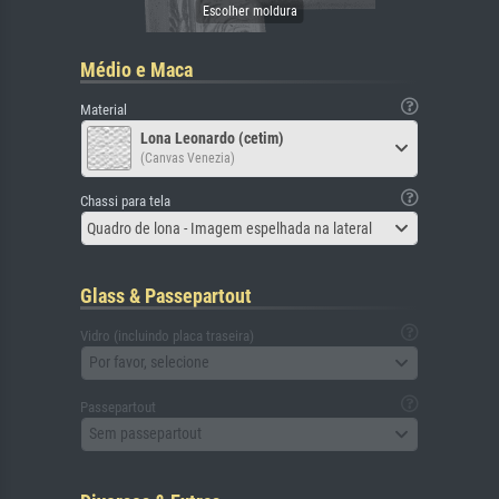
Médio e Maca
Material
Lona Leonardo (cetim)
(Canvas Venezia)
Chassi para tela
Quadro de lona - Imagem espelhada na lateral
Glass & Passepartout
Vidro (incluindo placa traseira)
Por favor, selecione
Passepartout
Sem passepartout