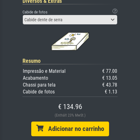
Diversos & Extras
Cabide de fotos
Cabide dente de serra
Resumo
Impressão e Material
€ 77.00
Acabamento
€ 13.05
Chassi para tela
€ 43.78
Cabide de fotos
€ 1.13
€ 134.96
(Enthält 23% MwSt.)
Adicionar no carrinho