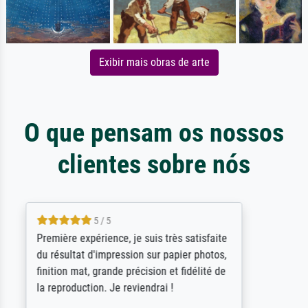
Exibir mais obras de arte
O que pensam os nossos
clientes sobre nós
4.5 / 5
ik beoordeel Meisterdrucke zeer positief.
Door de 69505 beschikbare kunstenaars
scrollen is echter onbegonnen werk (na
stoppen begint het weer van voor af aan).
Als er naar een bepaalde kunstenaar