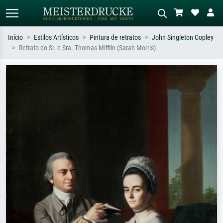
Início
Estilos Artísticos
Pintura de retratos
John Singleton Copley
Retrato do Sr. e Sra. Thomas Mifflin (Sarah Morris)
Pesquisa padrão
Pesquisa de imagens IA
Pesquise por artista, título ou estilo –
Descreva a cena – ex: prado verde,
ex: Monet, Noite Estrelada,
abstrato com muito vermelho, pintura
impressionismo, onda de Hokusai, nu.
a óleo escura, nu em pé ao lado de
uma árvore.