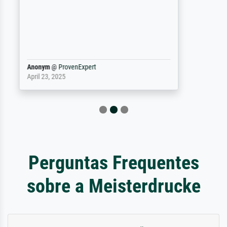
gevraagd wordt krijg je ook een aantal
werken van andere wat het onoverzichtelijk
maakt (bvb zoek Ros = ook Rops, Rose etc).
Waarom duidt u ...
philip
@
ProvenExpert
September 23, 2025
Perguntas Frequentes
sobre a Meisterdrucke