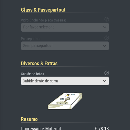
Glass & Passepartout
Vidro (incluindo placa traseira)
Por favor, selecione
Passepartout
Sem passepartout
Diversos & Extras
Cabide de fotos
Cabide dente de serra
Resumo
Impressão e Material
€ 78.18