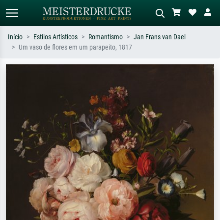
Início
Estilos Artísticos
Romantismo
Jan Frans van Dael
Um vaso de flores em um parapeito, 1817
Pesquisa padrão
Pesquisa de imagens IA
Pesquise por artista, título ou estilo –
Descreva a cena – ex: prado verde,
ex: Monet, Noite Estrelada,
abstrato com muito vermelho, pintura
impressionismo, onda de Hokusai, nu.
a óleo escura, nu em pé ao lado de
uma árvore.