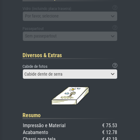
Vidro (incluindo placa traseira)
Por favor, selecione
Passepartout
Sem passepartout
Diversos & Extras
Cabide de fotos
Cabide dente de serra
Resumo
Impressão e Material
€ 75.53
Acabamento
€ 12.78
Chassi para tela
€ 42.19