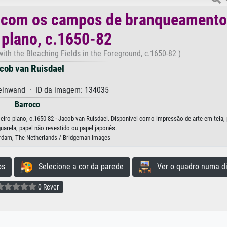
e com os campos de branqueament
 plano, c.1650-82
ith the Bleaching Fields in the Foreground, c.1650-82 )
cob van Ruisdael
Leinwand · ID da imagem: 134035
Barroco
o plano, c.1650-82 · Jacob van Ruisdael. Disponível como impressão de arte em tela, 
guarela, papel não revestido ou papel japonês.
dam, The Netherlands / Bridgeman Images
os
Selecione a cor da parede
Ver o quadro numa di
0 Rever