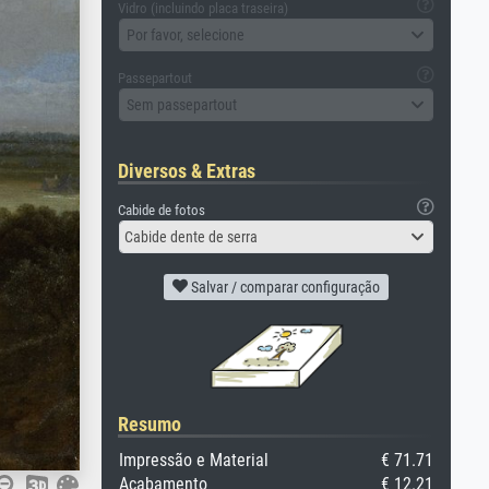
Vidro (incluindo placa traseira)
Por favor, selecione
Passepartout
Sem passepartout
Diversos & Extras
Cabide de fotos
Cabide dente de serra
Salvar / comparar configuração
Resumo
Impressão e Material
€ 71.71
Acabamento
€ 12.21