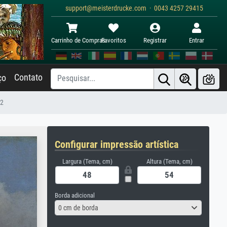
support@meisterdrucke.com · 0043 4257 29415
Carrinho de Compras
Favoritos
Registrar
Entrar
Contato
ço
82
Configurar impressão artística
Largura (Tema, cm)
Altura (Tema, cm)
Borda adicional
0 cm de borda