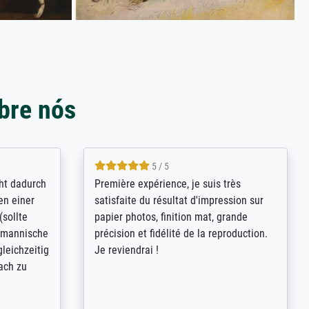
bre nós
4.8 / 5
kann sich
Qualité absolument irréprochable.
.B.:
Extraordinaire diversité des thèmes
keit,
abordés et personnalisation des
freundliche
demandes (recadrage, réajustement des
ild (ein
couleurs). Relation clientèle parfaite.
rpackt -
Transport, réception sans aucun
stikdeckeln
problème. Merci à toute l'équipe ! Hervé
in den