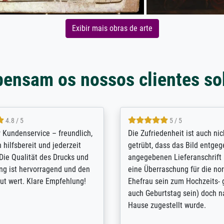
Exibir mais obras de arte
pensam os nossos clientes so
5 / 5
4.8 / 5
innerungsbuch mit der
Hervorragende Qualität. Man 
eines Großvaters aus dem 1.
vieles anpassen lassen, wie z
enötigte ich ein
Randentfernung, Farbe, Hellig
lles Bild. Das habe ich bei
Kontrast und Weiteres. Sehr 
nden. Bei der Auswahl der
Kontaktperson per Mail. Das B
-Qualität wurde ich sehr gut
Kunstdruck) wurde sehr gut ve
 beraten. Der Versand mit
sehr starke Papprolle mit Pla
ppe war perfekt. Ich bin sehr
und innen mit Papierknüllern 