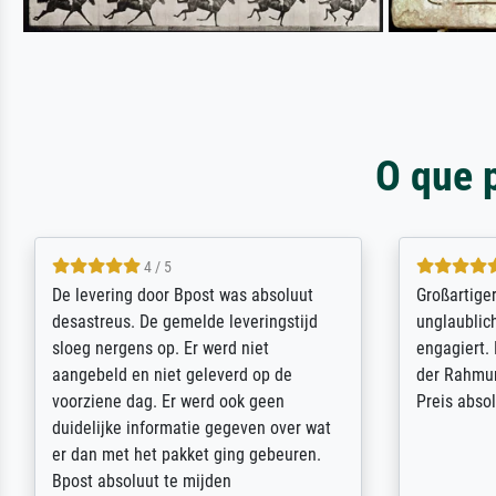
O que 
5 / 5
Sehr gute Qualität des Leinwanddrucks
Für ein Er
und des Rahmens! Unser Bild wurde
Feldpost m
sehr sorgfältig und sicher verpackt, so
Weltkrieg b
dass es unbeschadet bei uns ankam. Es
ausdrucksvo
wird nicht unser letzter Meisterdruck
Ihnen gefu
sein. Vielen Dank!
Fotopapier
am Telefon
stabiler Pa