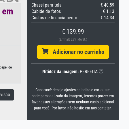
Chassi para tela
€ 40.59
o em
Cabide de fotos
€ 1.13
Custos de licenciamento
€ 14.34
€ 139.99
(Enthält 23% MwSt.)
Adicionar no carrinho
papel de
Nitidez da imagem:
PERFEITA
Caso você deseje ajustes de brilho e cor, ou um
visão
corte personalizado da imagem, teremos prazer em
fazer essas alterações sem nenhum custo adicional
para você. Por favor, não hesite em nos contatar.