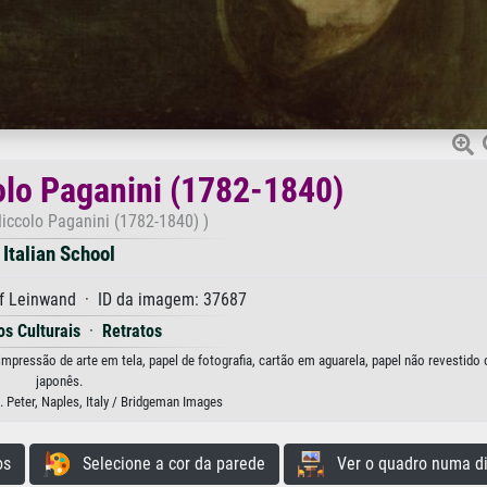
olo Paganini (1782-1840)
Niccolo Paganini (1782-1840) )
Italian School
uf Leinwand · ID da imagem: 37687
os Culturais
·
Retratos
impressão de arte em tela, papel de fotografia, cartão em aguarela, papel não revestido 
japonês.
. Peter, Naples, Italy / Bridgeman Images
os
Selecione a cor da parede
Ver o quadro numa di