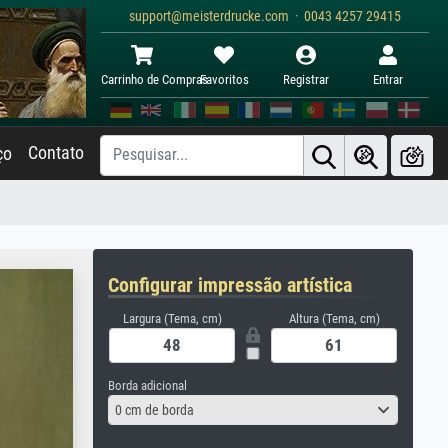
support@meisterdrucke.com · 0043 4257 29415
Carrinho de Compras
Favoritos
Registrar
Entrar
Contato
ço
Configurar impressão artística
Largura (Tema, cm)
Altura (Tema, cm)
Borda adicional
0 cm de borda