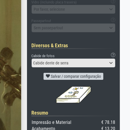
Vidro (incluindo placa traseira)
Por favor, selecione
Passepartout
Sem passepartout
Diversos & Extras
Cabide de fotos
Cabide dente de serra
Salvar / comparar configuração
Resumo
Impressão e Material
€ 78.18
Acabamento
€ 13.20