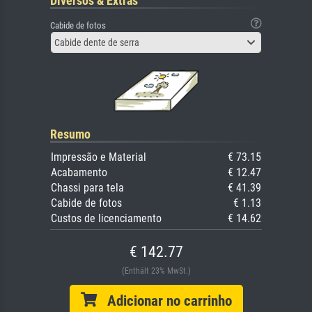
Diversos & Extras
Cabide de fotos
Cabide dente de serra
Resumo
Impressão e Material
€ 73.15
Acabamento
€ 12.47
Chassi para tela
€ 41.39
Cabide de fotos
€ 1.13
Custos de licenciamento
€ 14.62
€ 142.77
(Enthält 23% MwSt.)
Adicionar no carrinho