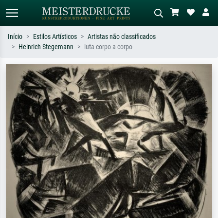
Início
Estilos Artísticos
Artistas não classificados
Heinrich Stegemann
luta corpo a corpo
Pesquisa padrão
Pesquisa de imagens IA
Pesquise por artista, título ou estilo –
Descreva a cena – ex: prado verde,
ex: Monet, Noite Estrelada,
abstrato com muito vermelho, pintura
impressionismo, onda de Hokusai, nu.
a óleo escura, nu em pé ao lado de
uma árvore.