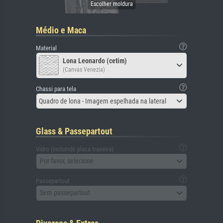
Médio e Maca
Material
Lona Leonardo (cetim)
(Canvas Venezia)
Chassi para tela
Quadro de lona - Imagem espelhada na lateral
Glass & Passepartout
Vidro (incluindo placa traseira)
Por favor, selecione
Passepartout
Sem passepartout