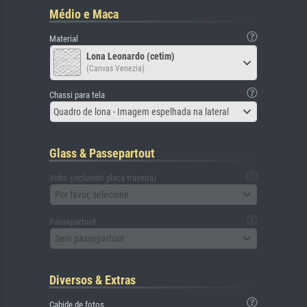
Médio e Maca
Material
Lona Leonardo (cetim)
(Canvas Venezia)
Chassi para tela
Quadro de lona - Imagem espelhada na lateral
Glass & Passepartout
Vidro (incluindo placa traseira)
Por favor, selecione
Passepartout
Sem passepartout
Diversos & Extras
Cabide de fotos