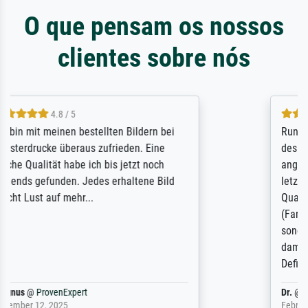
O que pensam os nossos
clientes sobre nós
5 / 5
Rundum positive Erfahrung. Die Ausführung
des Auftrags hat eine Weile gedauert, die
angekündigte Lieferzeit wurde aber
letztlich sogar etwas unterschritten. Die
Qualität des Papiers und des Drucks
(Farben, Details usw.) ist nicht nur gut,
sondern hervorragend. Selbst ein Druck ist
damit ein Kunstwerk im eigenen Sinne.
Definitiv den Pre...
Dr.
@
ProvenExpert
February 3, 2026