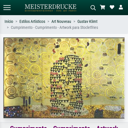
Início
Estilos Artísticos
Art Nouveau
Gustav Klimt
Cumprimento - Cumprimento - Artwork para Stocletfries
Pesquisa padrão
Pesquisa de imagens IA
Pesquise por artista, título ou estilo –
Descreva a cena – ex: prado verde,
ex: Monet, Noite Estrelada,
abstrato com muito vermelho, pintura
impressionismo, onda de Hokusai, nu.
a óleo escura, nu em pé ao lado de
uma árvore.