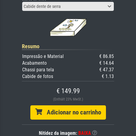
Cabide dente de serra
Resumo
Impressão e Material
€ 86.85
Acabamento
€ 14.64
Chassi para tela
€ 47.37
Cabide de fotos
€ 1.13
€ 149.99
(Enthält 23% MwSt.)
Adicionar no carrinho
Nitidez da imagem:
BAIXA