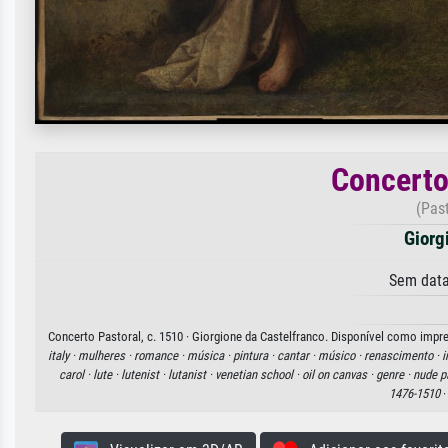
Concerto
(Past
Giorg
Sem data
Concerto Pastoral, c. 1510 · Giorgione da Castelfranco. Disponível como impre
italy ·
mulheres ·
romance ·
música ·
pintura ·
cantar ·
músico ·
renascimento ·
i
carol ·
lute ·
lutenist ·
lutanist ·
venetian school ·
oil on canvas ·
genre ·
nude pa
1476-1510
·