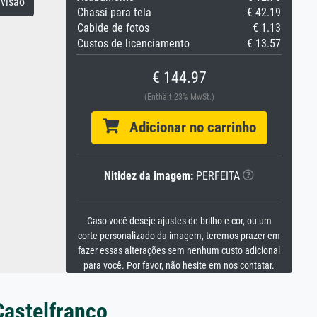
visão
Chassi para tela
€ 42.19
Cabide de fotos
€ 1.13
Custos de licenciamento
€ 13.57
€ 144.97
(Enthält 23% MwSt.)
Adicionar no carrinho
Nitidez da imagem:
PERFEITA
Caso você deseje ajustes de brilho e cor, ou um
corte personalizado da imagem, teremos prazer em
fazer essas alterações sem nenhum custo adicional
para você. Por favor, não hesite em nos contatar.
Castelfranco