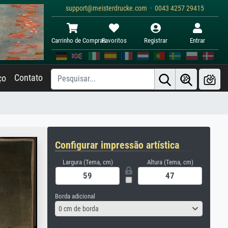
support@meisterdrucke.com · 0043 4257 29415
Carrinho de Compras
Favoritos
Registrar
Entrar
Contato
ço
Configurar impressão artística
Largura (Tema, cm)
Altura (Tema, cm)
Borda adicional
0 cm de borda