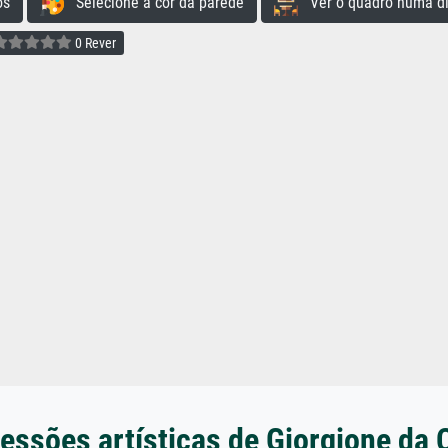
os
Selecione a cor da parede
Ver o quadro numa di
0 Rever
essões artísticas de Giorgione da 