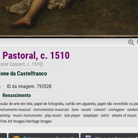
 Pastoral, c. 1510
oral Concert, c. 1510)
ione da Castelfranco
 · ID da imagem: 793528
Renascimento
ssão de arte em tela, papel de fotografia, cartão em aguarela, papel não revestido ou pa
nstrumento musical ·
instrumentos musicais ·
tune ·
vocals ·
concert ·
contagens ·
senhor
inting ·
music instruments ·
play music ·
lute player ·
luteplayer ·
lutist ·
sheets of music 
 Fine Art Images/Heritage Images