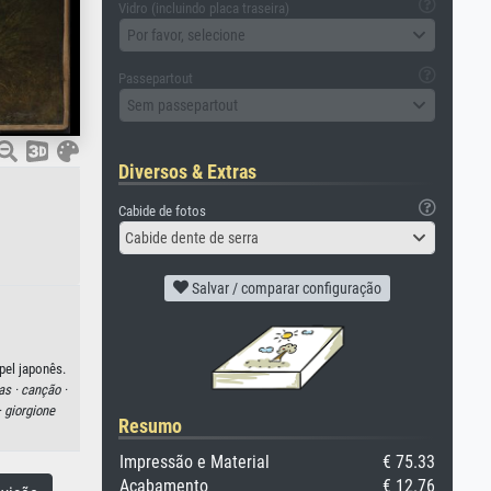
Vidro (incluindo placa traseira)
Por favor, selecione
Passepartout
Sem passepartout
Diversos & Extras
Cabide de fotos
Cabide dente de serra
Salvar / comparar configuração
pel japonês.
as ·
canção ·
·
giorgione
Resumo
Impressão e Material
€ 75.33
Acabamento
€ 12.76