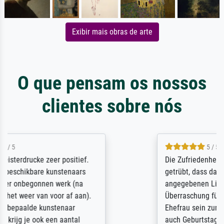
Exibir mais obras de arte
O que pensam os nossos
clientes sobre nós
5 / 5
Die Zufriedenheit ist auch nicht dadurch
getrübt, dass das Bild entgegen einer
angegebenen Lieferanschrift (sollte eine
Überraschung für die normannische
Ehefrau sein zum Hochzeits- gleichzeitig
auch Geburtstag sein) doch nach zu Hause