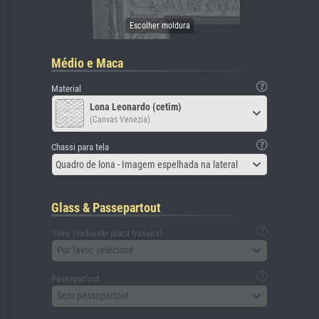
Médio e Maca
Material
Lona Leonardo (cetim)
(Canvas Venezia)
Chassi para tela
Quadro de lona - Imagem espelhada na lateral
Glass & Passepartout
Vidro (incluindo placa traseira)
Por favor, selecione
Passepartout
Sem passepartout