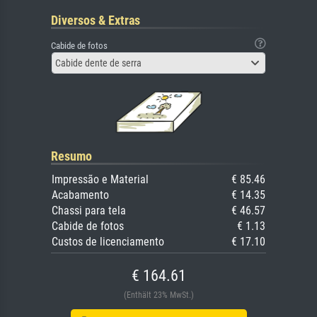
Diversos & Extras
Cabide de fotos
Cabide dente de serra
Resumo
Impressão e Material
€ 85.46
Acabamento
€ 14.35
Chassi para tela
€ 46.57
Cabide de fotos
€ 1.13
Custos de licenciamento
€ 17.10
€ 164.61
(Enthält 23% MwSt.)