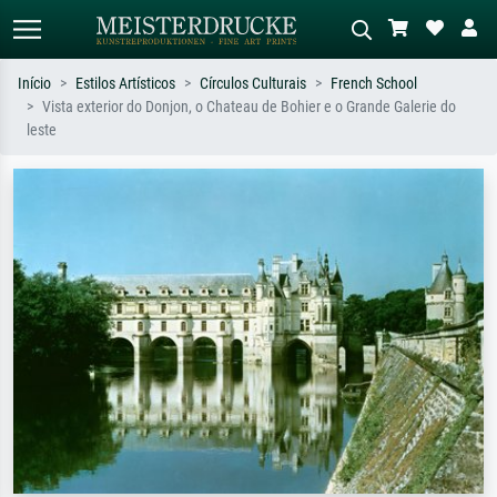
Início
Estilos Artísticos
Círculos Culturais
French School
Vista exterior do Donjon, o Chateau de Bohier e o Grande Galerie do
Pesquisa padrão
Pesquisa de imagens IA
leste
Pesquise por artista, título ou estilo –
Descreva a cena – ex: prado verde,
ex: Monet, Noite Estrelada,
abstrato com muito vermelho, pintura
impressionismo, onda de Hokusai, nu.
a óleo escura, nu em pé ao lado de
uma árvore.