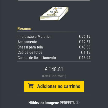
Resumo
Impressão e Material
€ 76.19
Acabamento
€ 12.87
Chassi para tela
€ 43.38
Cabide de fotos
€ 1.13
Custos de licenciamento
€ 15.24
€ 148.81
(Enthält 23% MwSt.)
Adicionar no carrinho
Nitidez da imagem:
PERFEITA