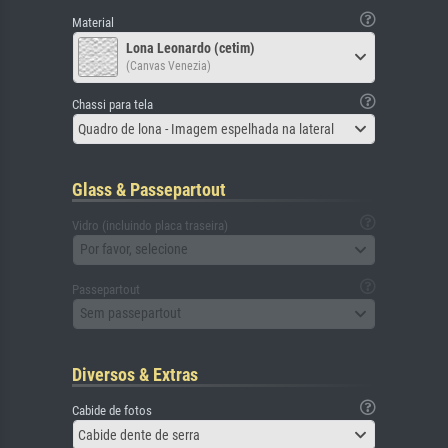
Material
Lona Leonardo (cetim)
(Canvas Venezia)
Chassi para tela
Quadro de lona - Imagem espelhada na lateral
Glass & Passepartout
Vidro (incluindo placa traseira)
Por favor, selecione
Passepartout
Sem passepartout
Diversos & Extras
Cabide de fotos
Cabide dente de serra