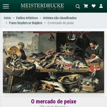
Início
Estilos Artísticos
Artistas não classificados
Frans Snyders or Snijders
O mercado de peixe
Pesquisa padrão
Pesquisa de imagens IA
Pesquise por artista, título ou estilo –
Descreva a cena – ex: prado verde,
ex: Monet, Noite Estrelada,
abstrato com muito vermelho, pintura
impressionismo, onda de Hokusai, nu.
a óleo escura, nu em pé ao lado de
uma árvore.
O mercado de peixe