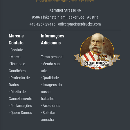
Kärntner Strasse 46
9586 Finkenstein am Faaker See · Austria
+43 4257 29415 · office@meisterdrucke.com
Marca e
Informações
Contato
Adicionais
· Contato
·
· Marca
Tema pessoal
· Termos e
· Venda sua
Condições
arte
· Proteção de
· Qualidade
Dados
· Imagens do
· Direito de
nosso
Cancelamento
trabalho
· Reclamações
· Acessórios
· Quem Somos
· Solicitar
amostra