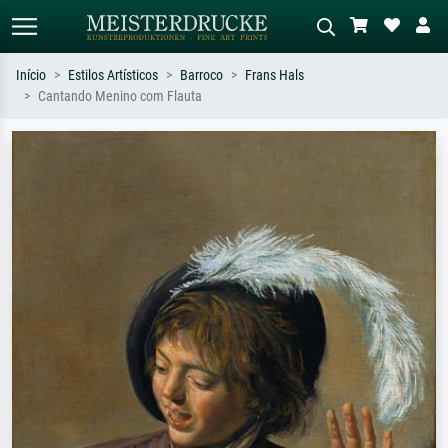
Início
Estilos Artísticos
Barroco
Frans Hals
Cantando Menino com Flauta
Pesquisa padrão
Pesquisa de imagens IA
Pesquise por artista, título ou estilo –
Descreva a cena – ex: prado verde,
ex: Monet, Noite Estrelada,
abstrato com muito vermelho, pintura
impressionismo, onda de Hokusai, nu.
a óleo escura, nu em pé ao lado de
uma árvore.