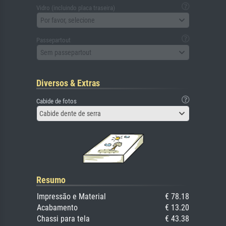
Vidro (incluindo placa traseira)
Por favor, selecione
Passepartout
Sem passepartout
Diversos & Extras
Cabide de fotos
Cabide dente de serra
Resumo
Impressão e Material
€ 78.18
Acabamento
€ 13.20
Chassi para tela
€ 43.38