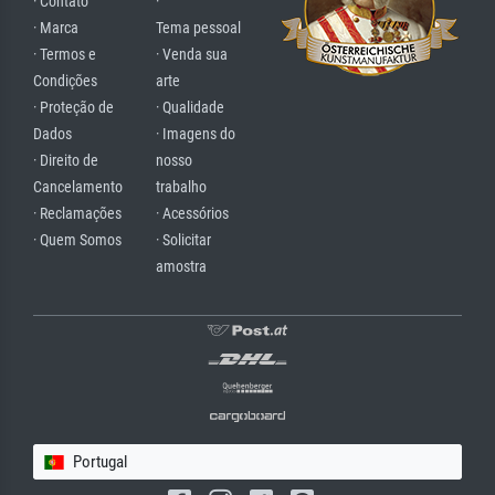
· Contato
·
· Marca
Tema pessoal
· Termos e
· Venda sua
Condições
arte
· Proteção de
· Qualidade
Dados
· Imagens do
· Direito de
nosso
Cancelamento
trabalho
· Reclamações
· Acessórios
· Quem Somos
· Solicitar
amostra
Portugal