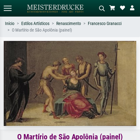
Início
Estilos Artísticos
Renascimento
Francesco Granacci
O Martírio de São Apolônia (painel)
Pesquisa padrão
Pesquisa de imagens IA
Pesquise por artista, título ou estilo –
Descreva a cena – ex: prado verde,
ex: Monet, Noite Estrelada,
abstrato com muito vermelho, pintura
impressionismo, onda de Hokusai, nu.
a óleo escura, nu em pé ao lado de
uma árvore.
O Martírio de São Apolônia (painel)