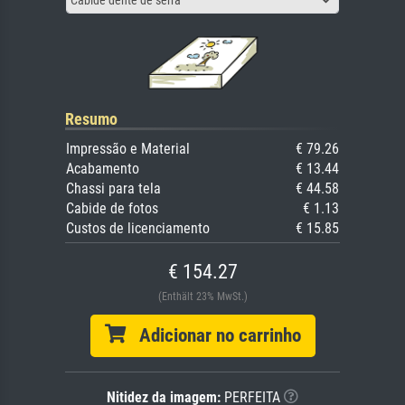
Cabide dente de serra
Resumo
Impressão e Material
€ 79.26
Acabamento
€ 13.44
Chassi para tela
€ 44.58
Cabide de fotos
€ 1.13
Custos de licenciamento
€ 15.85
€ 154.27
(Enthält 23% MwSt.)
Adicionar no carrinho
Nitidez da imagem:
PERFEITA