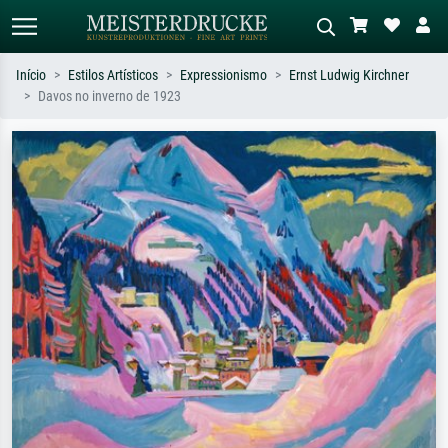
Início
Estilos Artísticos
Expressionismo
Ernst Ludwig Kirchner
Davos no inverno de 1923
Pesquisa padrão
Pesquisa de imagens IA
Pesquise por artista, título ou estilo –
Descreva a cena – ex: prado verde,
ex: Monet, Noite Estrelada,
abstrato com muito vermelho, pintura
impressionismo, onda de Hokusai, nu.
a óleo escura, nu em pé ao lado de
uma árvore.