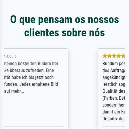
O que pensam os nossos
clientes sobre nós
5 / 5
Rundum positive Erfahrung. Die Ausführung
des Auftrags hat eine Weile gedauert, die
angekündigte Lieferzeit wurde aber
letztlich sogar etwas unterschritten. Die
Qualität des Papiers und des Drucks
(Farben, Details usw.) ist nicht nur gut,
sondern hervorragend. Selbst ein Druck ist
damit ein Kunstwerk im eigenen Sinne.
Definitiv den Pre...