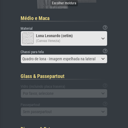
Médio e Maca
Material
Lona Leonardo (cetim)
(Canvas Venezia)
Chassi para tela
Quadro de lona - Imagem espelhada na lateral
Glass & Passepartout
Vidro (incluindo placa traseira)
Por favor, selecione
Passepartout
Sem passepartout