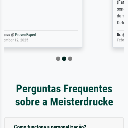
(Farben, Details usw.) ist nicht nur gut,
sondern hervorragend. Selbst ein Druck ist
damit ein Kunstwerk im eigenen Sinne.
Definitiv den Pre...
Dr.
@
ProvenExpert
February 3, 2026
Perguntas Frequentes
sobre a Meisterdrucke
Como funciona a personalização?