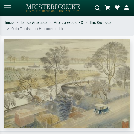
Início
Estilos Artísticos
Arte do século XX
Eric Ravilious
O rio Tamisa em Hammersmith
Pesquisa padrão
Pesquisa de imagens IA
Pesquise por artista, título ou estilo –
Descreva a cena – ex: prado verde,
ex: Monet, Noite Estrelada,
abstrato com muito vermelho, pintura
impressionismo, onda de Hokusai, nu.
a óleo escura, nu em pé ao lado de
uma árvore.