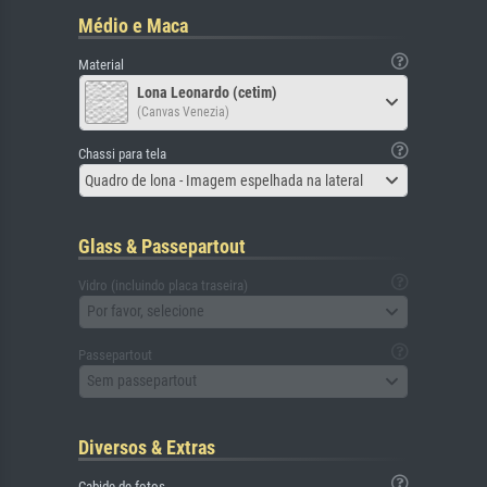
Médio e Maca
Material
Lona Leonardo (cetim)
(Canvas Venezia)
Chassi para tela
Quadro de lona - Imagem espelhada na lateral
Glass & Passepartout
Vidro (incluindo placa traseira)
Por favor, selecione
Passepartout
Sem passepartout
Diversos & Extras
Cabide de fotos