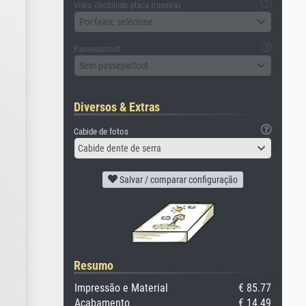
Vidro (incluindo placa traseira)
Por favor, selecione
Passepartout
Sem passepartout
Diversos & Extras
Cabide de fotos
Cabide dente de serra
Salvar / comparar configuração
Resumo
Impressão e Material
€ 85.77
Acabamento
€ 14.49