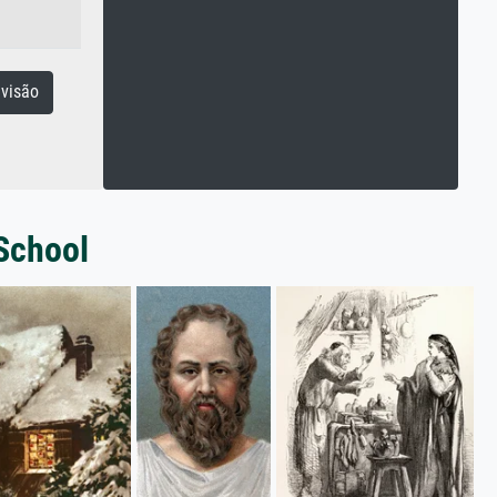
visão
 School