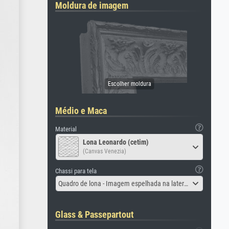
Moldura de imagem
Médio e Maca
Material
Lona Leonardo (cetim)
(Canvas Venezia)
Chassi para tela
Quadro de lona - Imagem espelhada na lateral
Glass & Passepartout