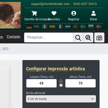
support@meisterdrucke.com · 0043 4257 29415
Carrinho de Compras
Favoritos
Registrar
Entrar
Contato
ço
;, 1823
Configurar impressão artística
Largura (Tema, cm)
Altura (Tema, cm)
Borda adicional
0 cm de borda