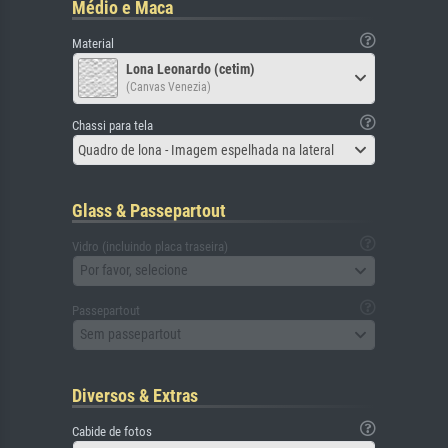
Médio e Maca
Material
Lona Leonardo (cetim)
(Canvas Venezia)
Chassi para tela
Quadro de lona - Imagem espelhada na lateral
Glass & Passepartout
Vidro (incluindo placa traseira)
Por favor, selecione
Passepartout
Sem passepartout
Diversos & Extras
Cabide de fotos