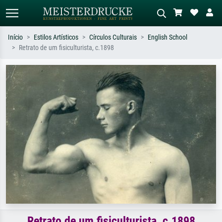
Início
Estilos Artísticos
Círculos Culturais
English School
Retrato de um fisiculturista, c.1898
Pesquisa padrão
Pesquisa de imagens IA
Pesquise por artista, título ou estilo –
Descreva a cena – ex: prado verde,
ex: Monet, Noite Estrelada,
abstrato com muito vermelho, pintura
impressionismo, onda de Hokusai, nu.
a óleo escura, nu em pé ao lado de
uma árvore.
Retrato de um fisiculturista, c.1898