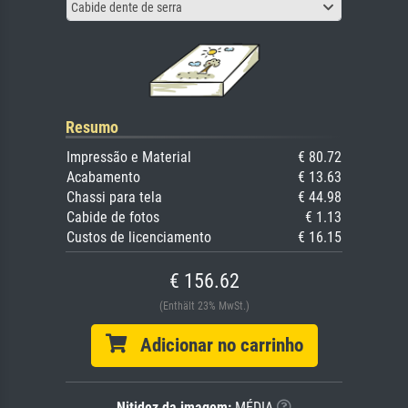
Cabide dente de serra
Resumo
Impressão e Material
€ 80.72
Acabamento
€ 13.63
Chassi para tela
€ 44.98
Cabide de fotos
€ 1.13
Custos de licenciamento
€ 16.15
€ 156.62
(Enthält 23% MwSt.)
Adicionar no carrinho
Nitidez da imagem:
MÉDIA