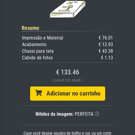
Resumo
Impressão e Material
€ 76.01
Acabamento
€ 12.93
Chassi para tela
€ 43.38
Cabide de fotos
€ 1.13
€ 133.46
(Enthält 23% MwSt.)
Adicionar no carrinho
Nitidez da imagem:
PERFEITA
Caso você deseje ajustes de brilho e cor, ou um corte