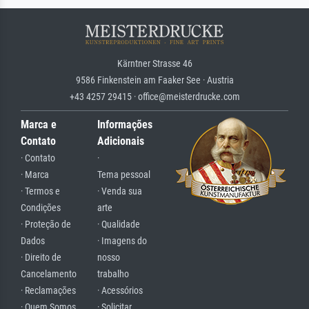
Kärntner Strasse 46
9586 Finkenstein am Faaker See · Austria
+43 4257 29415 · office@meisterdrucke.com
Marca e
Informações
Contato
Adicionais
· Contato
·
· Marca
Tema pessoal
· Termos e
· Venda sua
Condições
arte
· Proteção de
· Qualidade
Dados
· Imagens do
· Direito de
nosso
Cancelamento
trabalho
· Reclamações
· Acessórios
· Quem Somos
· Solicitar