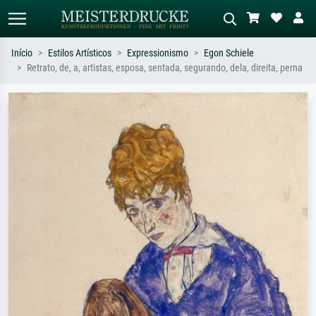
Início
Estilos Artísticos
Expressionismo
Egon Schiele
Retrato, de, a, artistas, esposa, sentada, segurando, dela, direita, perna
Pesquisa padrão
Pesquisa de imagens IA
Pesquise por artista, título ou estilo –
Descreva a cena – ex: prado verde,
ex: Monet, Noite Estrelada,
abstrato com muito vermelho, pintura
impressionismo, onda de Hokusai, nu.
a óleo escura, nu em pé ao lado de
uma árvore.