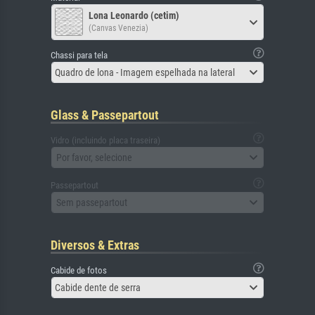
Lona Leonardo (cetim)
(Canvas Venezia)
Chassi para tela
Quadro de lona - Imagem espelhada na lateral
Glass & Passepartout
Vidro (incluindo placa traseira)
Por favor, selecione
Passepartout
Sem passepartout
Diversos & Extras
Cabide de fotos
Cabide dente de serra