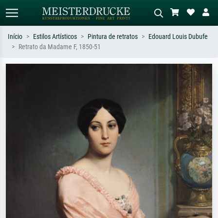
Início
Estilos Artísticos
Pintura de retratos
Edouard Louis Dubufe
Retrato da Madame F, 1850-51
Pesquisa padrão
Pesquisa de imagens IA
Pesquise por artista, título ou estilo –
Descreva a cena – ex: prado verde,
ex: Monet, Noite Estrelada,
abstrato com muito vermelho, pintura
impressionismo, onda de Hokusai, nu.
a óleo escura, nu em pé ao lado de
uma árvore.