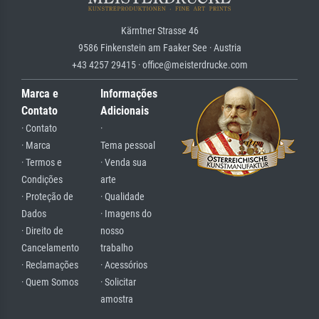
Kärntner Strasse 46
9586 Finkenstein am Faaker See · Austria
+43 4257 29415 · office@meisterdrucke.com
Marca e
Informações
Contato
Adicionais
· Contato
·
· Marca
Tema pessoal
· Termos e
· Venda sua
Condições
arte
· Proteção de
· Qualidade
Dados
· Imagens do
· Direito de
nosso
Cancelamento
trabalho
· Reclamações
· Acessórios
· Quem Somos
· Solicitar
amostra