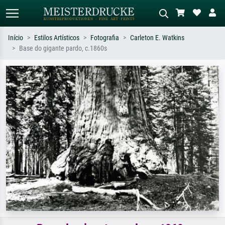
Início
Estilos Artísticos
Fotografia
Carleton E. Watkins
Base do gigante pardo, c.1860s
Pesquisa padrão
Pesquisa de imagens IA
Pesquise por artista, título ou estilo –
Descreva a cena – ex: prado verde,
ex: Monet, Noite Estrelada,
abstrato com muito vermelho, pintura
impressionismo, onda de Hokusai, nu.
a óleo escura, nu em pé ao lado de
uma árvore.