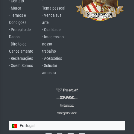
· Contato
·
· Marca
Tema pessoal
· Termos e
· Venda sua
Condições
arte
· Proteção de
· Qualidade
Dados
· Imagens do
· Direito de
nosso
Cancelamento
trabalho
· Reclamações
· Acessórios
· Quem Somos
· Solicitar
amostra
Portugal