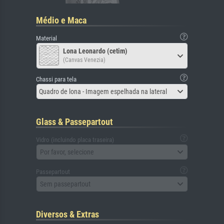
Médio e Maca
Material
Lona Leonardo (cetim)
(Canvas Venezia)
Chassi para tela
Quadro de lona - Imagem espelhada na lateral
Glass & Passepartout
Vidro (incluindo placa traseira)
Por favor, selecione
Passepartout
Sem passepartout
Diversos & Extras