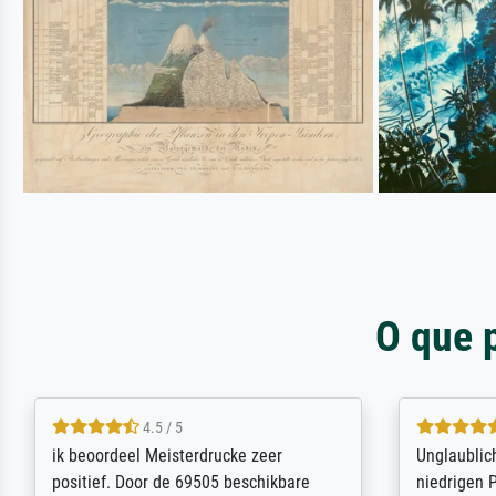
O que 
5 / 5
Die Zufriedenheit ist auch nicht dadurch
Excellent 
getrübt, dass das Bild entgegen einer
selection,