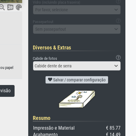
Vidro (incluindo placa traseira)
Por favor, selecione
Passepartout
Sem passepartout
Diversos & Extras
Cabide de fotos
Cabide dente de serra
 ou papel
Salvar / comparar configuração
visão
Resumo
Impressão e Material
€ 85.77
Acabamento
€ 14.49