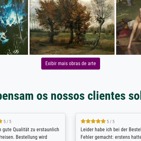
Exibir mais obras de arte
pensam os nossos clientes so
5 / 5
5 / 5
/ Highly recommended. The
The team at Meisterdrucke st
 ordering and payment process
meet its clients demands, an