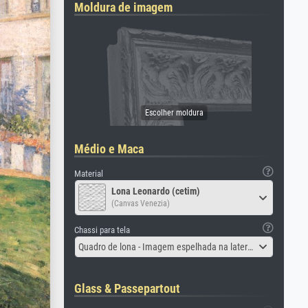
Moldura de imagem
Médio e Maca
Material
Lona Leonardo (cetim)
(Canvas Venezia)
Chassi para tela
Quadro de lona - Imagem espelhada na lateral
Glass & Passepartout