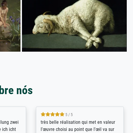
bre nós
5 / 5
rives to
eine große Auswahl an Bildern und
d provides
deren Reproduktionsmöglichkeiten;