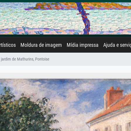
rtísticos
Moldura de imagem
Mídia impressa
Ajuda e servi
 jardim de Mathurins, Pontoise