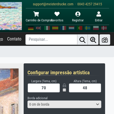
support@meisterdrucke.com · 0043 4257 29415
Carrinho de Compras
Favoritos
Registrar
Entrar
Contato
ço
Configurar impressão artística
Largura (Tema, cm)
Altura (Tema, cm)
Borda adicional
0 cm de borda