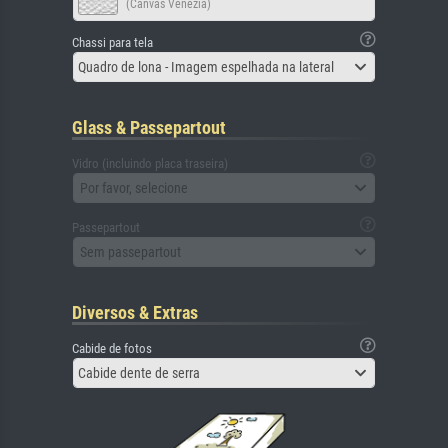
(Canvas Venezia)
Chassi para tela
Quadro de lona - Imagem espelhada na lateral
Glass & Passepartout
Vidro (incluindo placa traseira)
Por favor, selecione
Passepartout
Sem passepartout
Diversos & Extras
Cabide de fotos
Cabide dente de serra