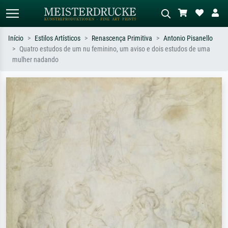
Início
Estilos Artísticos
Renascença Primitiva
Antonio Pisanello
Quatro estudos de um nu feminino, um aviso e dois estudos de uma
Pesquisa padrão
Pesquisa de imagens IA
mulher nadando
Pesquise por artista, título ou estilo –
Descreva a cena – ex: prado verde,
ex: Monet, Noite Estrelada,
abstrato com muito vermelho, pintura
impressionismo, onda de Hokusai, nu.
a óleo escura, nu em pé ao lado de
uma árvore.