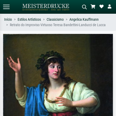
Início
Estilos Artísticos
Classicismo
Angelica Kauffmann
Retrato do Improviso Virtuoso Teresa Bandettini-Landucci de Lucca
Pesquisa padrão
Pesquisa de imagens IA
Pesquise por artista, título ou estilo –
Descreva a cena – ex: prado verde,
ex: Monet, Noite Estrelada,
abstrato com muito vermelho, pintura
impressionismo, onda de Hokusai, nu.
a óleo escura, nu em pé ao lado de
uma árvore.