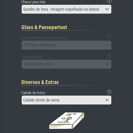
Chassi para tela
Quadro de lona - Imagem espelhada na lateral
Glass & Passepartout
Vidro (incluindo placa traseira)
Por favor, selecione
Passepartout
Sem passepartout
Diversos & Extras
Cabide de fotos
Cabide dente de serra