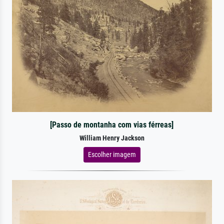
[Passo de montanha com vias férreas]
William Henry Jackson
Escolher imagem