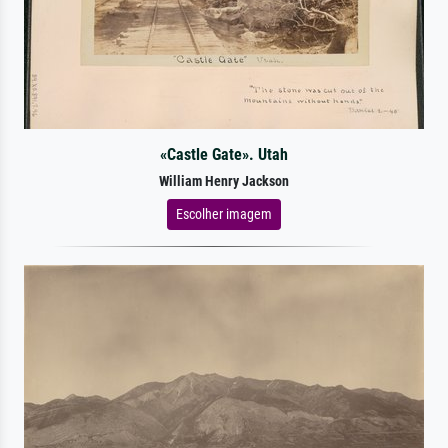
«Castle Gate». Utah
William Henry Jackson
Escolher imagem