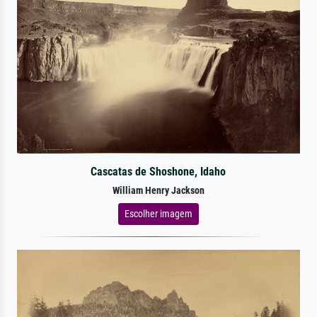
Cascatas de Shoshone, Idaho
William Henry Jackson
Escolher imagem