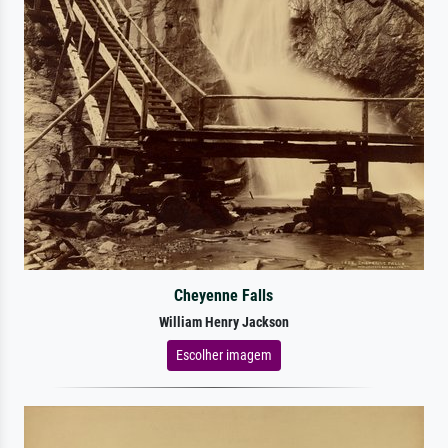
Cheyenne Falls
William Henry Jackson
Escolher imagem