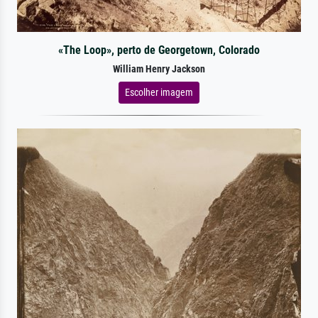
«The Loop», perto de Georgetown, Colorado
William Henry Jackson
Escolher imagem