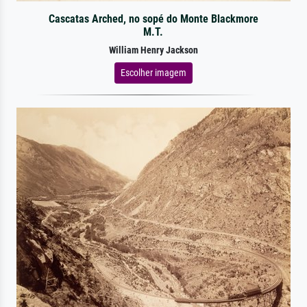
Cascatas Arched, no sopé do Monte Blackmore
M.T.
William Henry Jackson
Escolher imagem