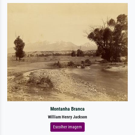
Montanha Branca
William Henry Jackson
Escolher imagem