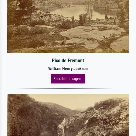
Pico de Fremont
William Henry Jackson
Escolher imagem