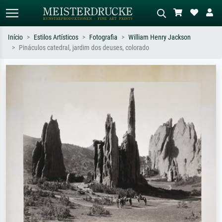
Início
Estilos Artísticos
Fotografia
William Henry Jackson
Pináculos catedral, jardim dos deuses, colorado
Pesquisa padrão
Pesquisa de imagens IA
Pesquise por artista, título ou estilo –
Descreva a cena – ex: prado verde,
ex: Monet, Noite Estrelada,
abstrato com muito vermelho, pintura
impressionismo, onda de Hokusai, nu.
a óleo escura, nu em pé ao lado de
uma árvore.