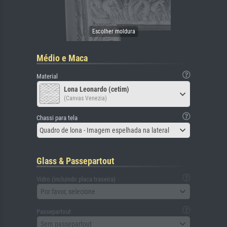
Médio e Maca
Material
Lona Leonardo (cetim)
(Canvas Venezia)
Chassi para tela
Quadro de lona - Imagem espelhada na lateral
Glass & Passepartout
Vidro (incluindo placa traseira)
Por favor, selecione
Passepartout
Sem passepartout