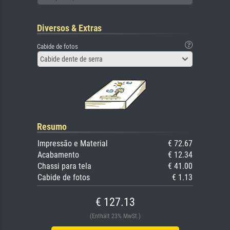
Diversos & Extras
Cabide de fotos
Cabide dente de serra
Resumo
Impressão e Material
€ 72.67
Acabamento
€ 12.34
Chassi para tela
€ 41.00
Cabide de fotos
€ 1.13
€ 127.13
(Enthält 23% MwSt.)