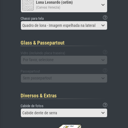
Lona Leonardo (cetim)
(Canvas Venezia)
Chassi para tela
Quadro de lona - Imagem espelhada na lateral
Glass & Passepartout
Vidro (incluindo placa traseira)
Por favor, selecione
Passepartout
Sem passepartout
Diversos & Extras
Cabide de fotos
Cabide dente de serra