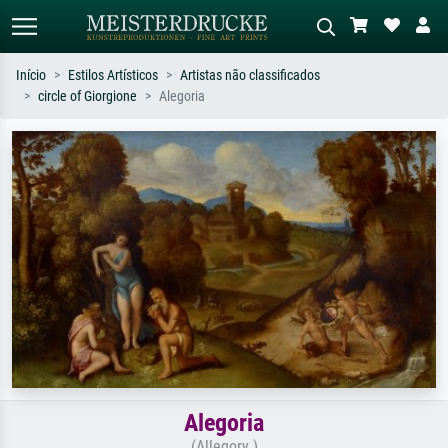
Início
Estilos Artísticos
Artistas não classificados
circle of Giorgione
Alegoria
Pesquisa padrão
Pesquisa de imagens IA
Pesquise por artista, título ou estilo –
Descreva a cena – ex: prado verde,
ex: Monet, Noite Estrelada,
abstrato com muito vermelho, pintura
impressionismo, onda de Hokusai, nu.
a óleo escura, nu em pé ao lado de
uma árvore.
Alegoria
(Allegory )