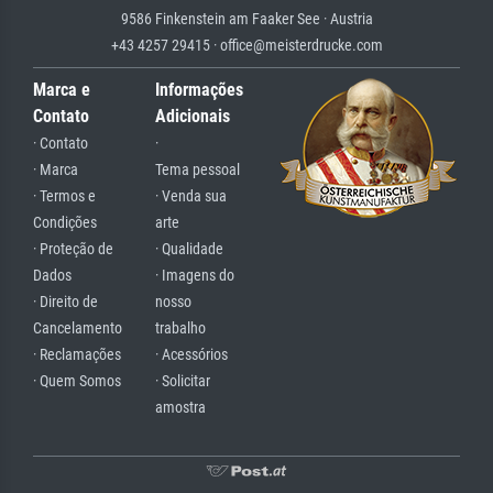
9586 Finkenstein am Faaker See · Austria
+43 4257 29415 · office@meisterdrucke.com
Marca e
Informações
Contato
Adicionais
· Contato
·
· Marca
Tema pessoal
· Termos e
· Venda sua
Condições
arte
· Proteção de
· Qualidade
Dados
· Imagens do
· Direito de
nosso
Cancelamento
trabalho
· Reclamações
· Acessórios
· Quem Somos
· Solicitar
amostra