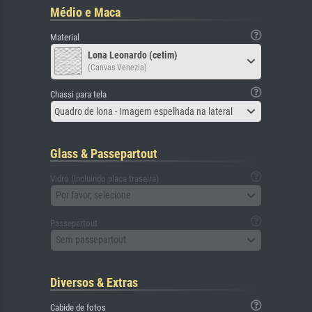
Médio e Maca
Material
Lona Leonardo (cetim)
(Canvas Venezia)
Chassi para tela
Quadro de lona - Imagem espelhada na lateral
Glass & Passepartout
Vidro (incluindo placa traseira)
Por favor, selecione
Passepartout
Sem passepartout
Diversos & Extras
Cabide de fotos