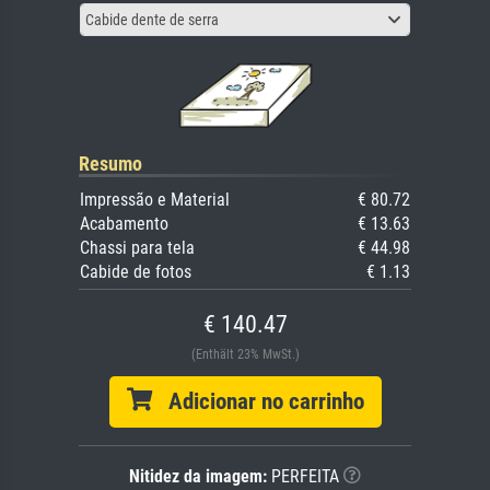
Cabide dente de serra
Resumo
Impressão e Material
€ 80.72
Acabamento
€ 13.63
Chassi para tela
€ 44.98
Cabide de fotos
€ 1.13
€ 140.47
(Enthält 23% MwSt.)
Adicionar no carrinho
Nitidez da imagem:
PERFEITA