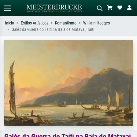
Início
Estilos Artísticos
Romantismo
William Hodges
Galés da Guerra do Taiti na Baía de Matavai, Taiti
Pesquisa padrão
Pesquisa de imagens IA
Pesquise por artista, título ou estilo –
Descreva a cena – ex: prado verde,
ex: Monet, Noite Estrelada,
abstrato com muito vermelho, pintura
impressionismo, onda de Hokusai, nu.
a óleo escura, nu em pé ao lado de
uma árvore.
Galés da Guerra do Taiti na Baía de Matavai,