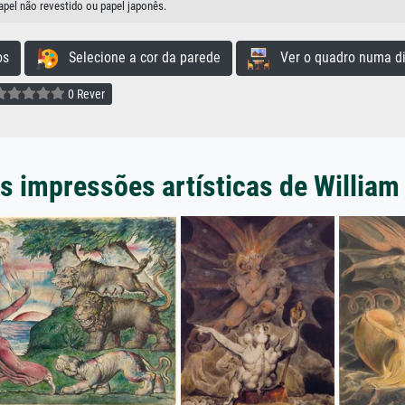
apel não revestido ou papel japonês.
os
Selecione a cor da parede
Ver o quadro numa di
0 Rever
s impressões artísticas de William