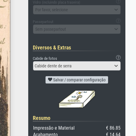
Vidro (incluindo placa traseira)
Por favor, selecione
Passepartout
Sem passepartout
Diversos & Extras
Cabide de fotos
Cabide dente de serra
Salvar / comparar configuração
Resumo
Impressão e Material
€ 86.85
Acabamento
€ 14.64