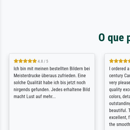
O que 
5 / 5
Rundum positive Erfahrung. Die
The team a
Ausführung des Auftrags hat eine Weile
meet its c
gedauert, die angekündigte Lieferzeit
expert adv
wurde aber letztlich sogar etwas
results for
unterschritten. Die Qualität des Papiers
client. Th
und des Drucks (Farben, Details usw.) ist
repertoire 
nicht nur gut, sondern hervorragend.
will provid
Selbst ein Druck ist damit ein Kunstwerk
regards to 
im eigenen Sinne. Definitiv den Pre...
repertoire