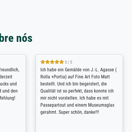
bre nós
4.8 / 5
tomer
Qualité absolument irréprochable.
inting is
Extraordinaire diversité des thèmes
inguish
abordés et personnalisation des
 my go-to
demandes (recadrage, réajustement des
m now on -
couleurs). Relation clientèle parfaite.
xcellent -
Transport, réception sans aucun
 the work
problème. Merci à toute l'équipe ! Hervé
port