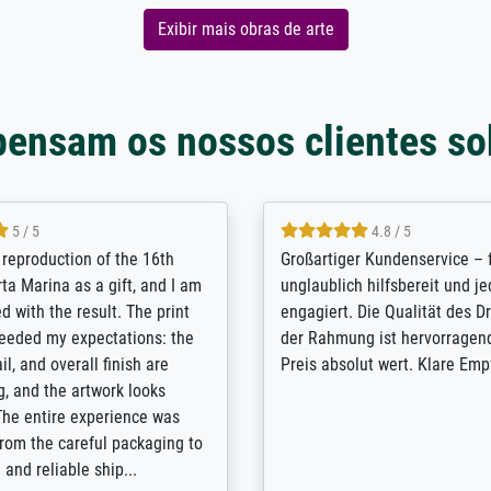
Exibir mais obras de arte
pensam os nossos clientes so
5 / 5
5 / 5
t Meisterdrucke strives to
Outstanding quality and cus
lients demands, and provides
support. - the quality of the pr
ice on how to obtain the best
excellent and difficult to dist
 the prints requested by the
from the real thing; it will be
e company has a vast
for high-quality art prints fro
of prints to choose from, and
the quality of the framing is e
e excellent service also with
the customisation options for
prints which are not in that
are broad - the customer sup
. Highly recommended!
colleagues are truly super...