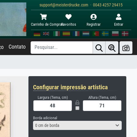
support@meisterdrucke.com · 0043 4257 29415
Carrinho de Compras
Favoritos
Registrar
Entrar
Contato
ço
Configurar impressão artística
Largura (Tema, cm)
Altura (Tema, cm)
Borda adicional
0 cm de borda