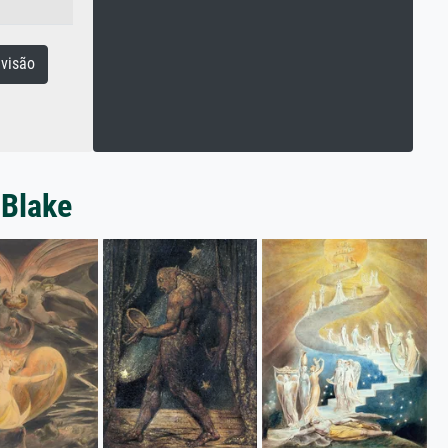
visão
 Blake