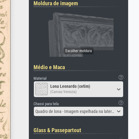
Moldura de imagem
Médio e Maca
Material
Lona Leonardo (cetim)
(Canvas Venezia)
Chassi para tela
Quadro de lona - Imagem espelhada na lateral
Glass & Passepartout