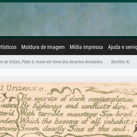
rtísticos
Moldura de imagem
Mídia impressa
Ajuda e servi
vro de Urizen, Plate 4, reunir em torno dos desertos desolados. . . . (Bentley 4)