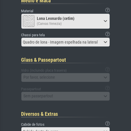
Médio e Maca
Material
Lona Leonardo (cetim)
(Canvas Venezia)
Chassi para tela
Quadro de lona - Imagem espelhada na lateral
Glass & Passepartout
Vidro (incluindo placa traseira)
Por favor, selecione
Passepartout
Sem passepartout
Diversos & Extras
Cabide de fotos