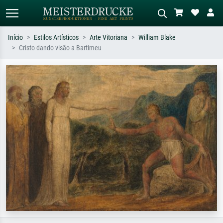
Início
Estilos Artísticos
Arte Vitoriana
William Blake
Cristo dando visão a Bartimeu
Pesquisa padrão
Pesquisa de imagens IA
Pesquise por artista, título ou estilo –
Descreva a cena – ex: prado verde,
ex: Monet, Noite Estrelada,
abstrato com muito vermelho, pintura
impressionismo, onda de Hokusai, nu.
a óleo escura, nu em pé ao lado de
uma árvore.