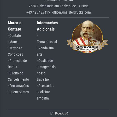
9586 Finkenstein am Faaker See · Austria
+43 4257 29415 · office@meisterdrucke.com
Marca e
Informações
Contato
Adicionais
· Contato
·
· Marca
Tema pessoal
· Termos e
· Venda sua
Condições
arte
· Proteção de
· Qualidade
Dados
· Imagens do
· Direito de
nosso
Cancelamento
trabalho
· Reclamações
· Acessórios
· Quem Somos
· Solicitar
amostra