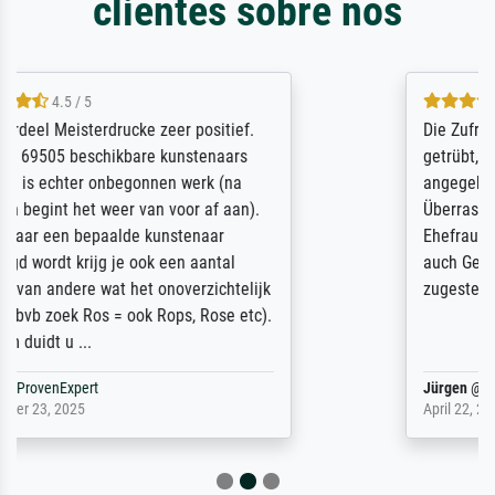
clientes sobre nós
5 / 5
Die Zufriedenheit ist auch nicht dadurch
getrübt, dass das Bild entgegen einer
angegebenen Lieferanschrift (sollte eine
Überraschung für die normannische
Ehefrau sein zum Hochzeits- gleichzeitig
auch Geburtstag sein) doch nach zu Hause
zugestellt wurde.
Jürgen
@
ProvenExpert
April 22, 2026