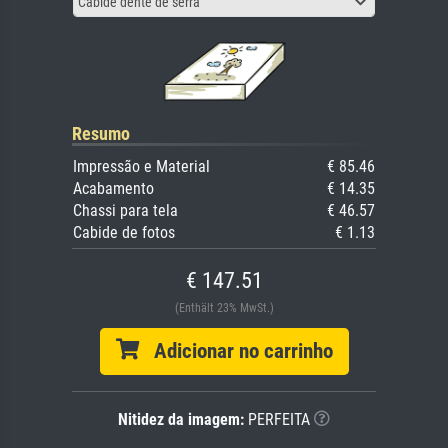
Cabide dente de serra
Resumo
Impressão e Material
€ 85.46
Acabamento
€ 14.35
Chassi para tela
€ 46.57
Cabide de fotos
€ 1.13
€ 147.51
(Enthält 23% MwSt.)
Adicionar no carrinho
Nitidez da imagem:
PERFEITA