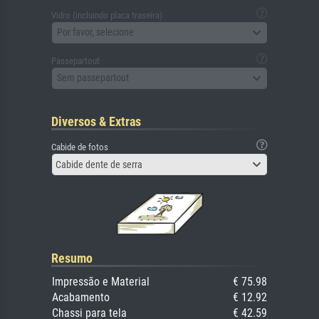
Vidro (incluindo placa traseira)
Por favor, selecione
Passepartout
Sem passepartout
Diversos & Extras
Cabide de fotos
Cabide dente de serra
Resumo
Impressão e Material
€ 75.98
Acabamento
€ 12.92
Chassi para tela
€ 42.59