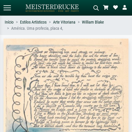
Início
Estilos Artísticos
Arte Vitoriana
William Blake
América. Uma profecia, placa 4,
Pesquisa padrão
Pesquisa de imagens IA
Pesquise por artista, título ou estilo –
Descreva a cena – ex: prado verde,
ex: Monet, Noite Estrelada,
abstrato com muito vermelho, pintura
impressionismo, onda de Hokusai, nu.
a óleo escura, nu em pé ao lado de
uma árvore.