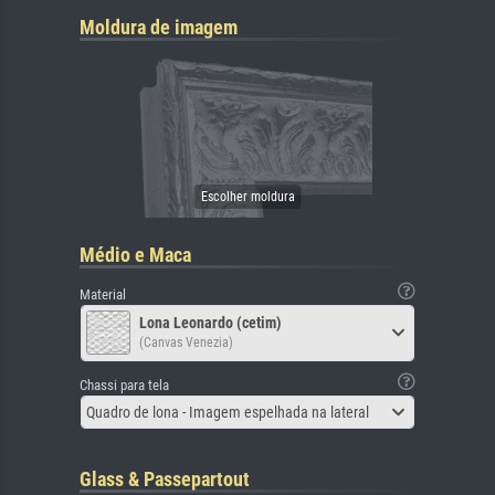
Moldura de imagem
Médio e Maca
Material
Lona Leonardo (cetim)
(Canvas Venezia)
Chassi para tela
Quadro de lona - Imagem espelhada na lateral
Glass & Passepartout