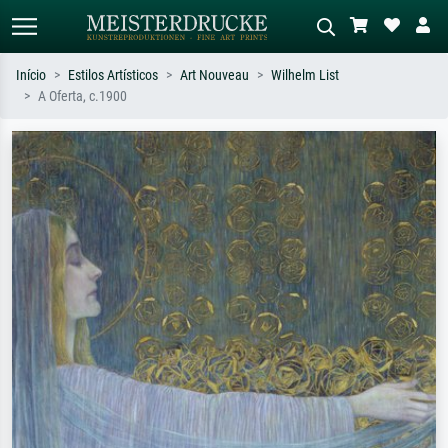
Início
Estilos Artísticos
Art Nouveau
Wilhelm List
A Oferta, c.1900
Pesquisa padrão
Pesquisa de imagens IA
Pesquise por artista, título ou estilo –
Descreva a cena – ex: prado verde,
ex: Monet, Noite Estrelada,
abstrato com muito vermelho, pintura
impressionismo, onda de Hokusai, nu.
a óleo escura, nu em pé ao lado de
uma árvore.