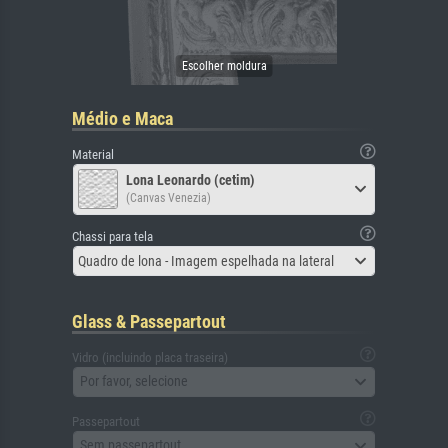
Médio e Maca
Material
Lona Leonardo (cetim)
(Canvas Venezia)
Chassi para tela
Quadro de lona - Imagem espelhada na lateral
Glass & Passepartout
Vidro (incluindo placa traseira)
Por favor, selecione
Passepartout
Sem passepartout