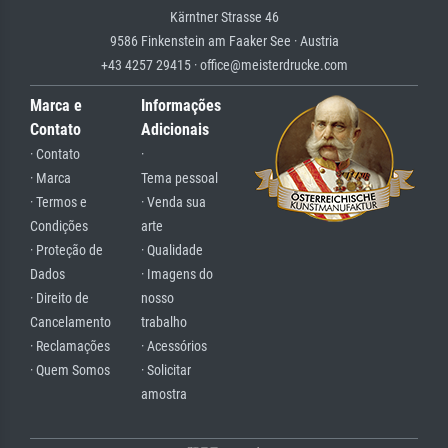
Kärntner Strasse 46
9586 Finkenstein am Faaker See · Austria
+43 4257 29415 · office@meisterdrucke.com
Marca e
Informações
Contato
Adicionais
· Contato
·
· Marca
Tema pessoal
· Termos e
· Venda sua
Condições
arte
· Proteção de
· Qualidade
Dados
· Imagens do
· Direito de
nosso
Cancelamento
trabalho
· Reclamações
· Acessórios
· Quem Somos
· Solicitar
amostra