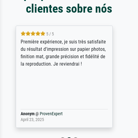
clientes sobre nós
4.5 / 5
ik beoordeel Meisterdrucke zeer positief.
Door de 69505 beschikbare kunstenaars
scrollen is echter onbegonnen werk (na
stoppen begint het weer van voor af aan).
Als er naar een bepaalde kunstenaar
gevraagd wordt krijg je ook een aantal
werken van andere wat het onoverzichtelijk
maakt (bvb zoek Ros = ook Rops, Rose etc).
Waarom duidt u ...
philip
@
ProvenExpert
September 23, 2025