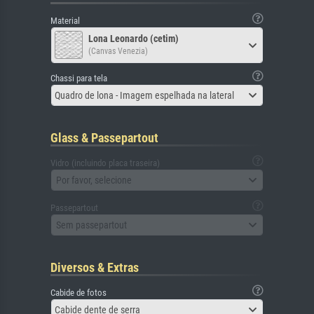
Material
Lona Leonardo (cetim)
(Canvas Venezia)
Chassi para tela
Quadro de lona - Imagem espelhada na lateral
Glass & Passepartout
Vidro (incluindo placa traseira)
Por favor, selecione
Passepartout
Sem passepartout
Diversos & Extras
Cabide de fotos
Cabide dente de serra