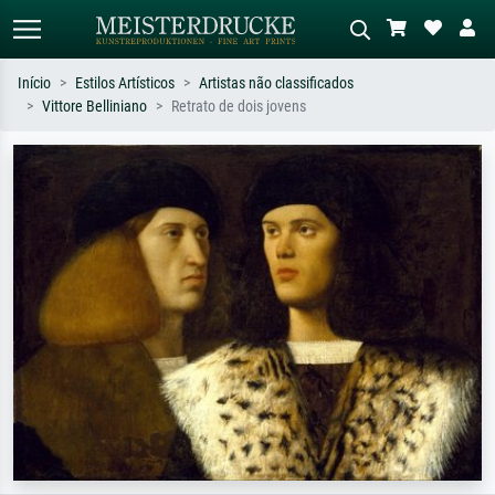
Início
Estilos Artísticos
Artistas não classificados
Vittore Belliniano
Retrato de dois jovens
Pesquisa padrão
Pesquisa de imagens IA
Pesquise por artista, título ou estilo –
Descreva a cena – ex: prado verde,
ex: Monet, Noite Estrelada,
abstrato com muito vermelho, pintura
impressionismo, onda de Hokusai, nu.
a óleo escura, nu em pé ao lado de
uma árvore.