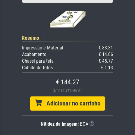
Resumo
Impressão e Material
€ 83.31
Acabamento
€ 14.06
Chassi para tela
€ 45.77
Cabide de fotos
€ 1.13
€ 144.27
(Enthält 23% MwSt.)
Adicionar no carrinho
Nitidez da imagem:
BOA