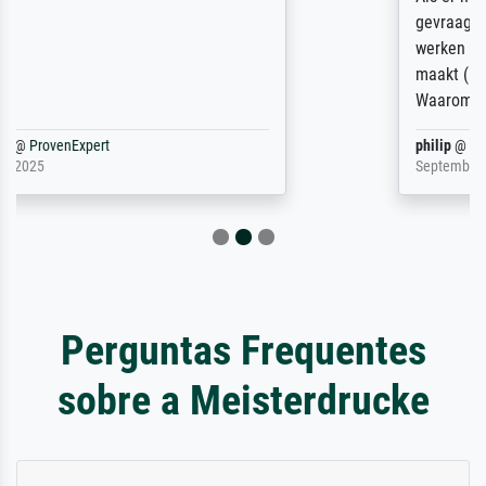
gevraagd wordt krijg je ook een aantal
werken van andere wat het onoverzichtelijk
maakt (bvb zoek Ros = ook Rops, Rose etc).
Waarom duidt u ...
philip
@
ProvenExpert
September 23, 2025
Perguntas Frequentes
sobre a Meisterdrucke