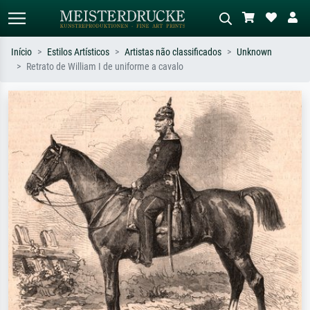
Início
Estilos Artísticos
Artistas não classificados
Unknown
Retrato de William I de uniforme a cavalo
Pesquisa padrão
Pesquisa de imagens IA
Pesquise por artista, título ou estilo –
Descreva a cena – ex: prado verde,
ex: Monet, Noite Estrelada,
abstrato com muito vermelho, pintura
impressionismo, onda de Hokusai, nu.
a óleo escura, nu em pé ao lado de
uma árvore.