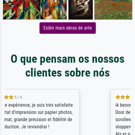
Exibir mais obras de arte
O que pensam os nossos
clientes sobre nós
4.5 / 5
ik beoordeel Meisterdrucke zeer positief.
Door de 69505 beschikbare kunstenaars
scrollen is echter onbegonnen werk (na
stoppen begint het weer van voor af aan).
Als er naar een bepaalde kunstenaar