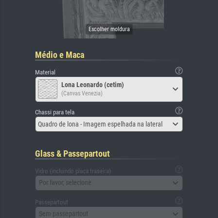
Médio e Maca
Material
Lona Leonardo (cetim)
(Canvas Venezia)
Chassi para tela
Quadro de lona - Imagem espelhada na lateral
Glass & Passepartout
Vidro (incluindo placa traseira)
Por favor, selecione
Passepartout
Sem passepartout