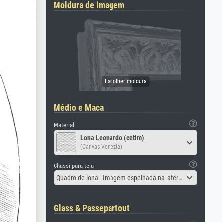
Moldura de imagem
Médio e Maca
Material
Lona Leonardo (cetim)
(Canvas Venezia)
Chassi para tela
Quadro de lona - Imagem espelhada na lateral
Glass & Passepartout