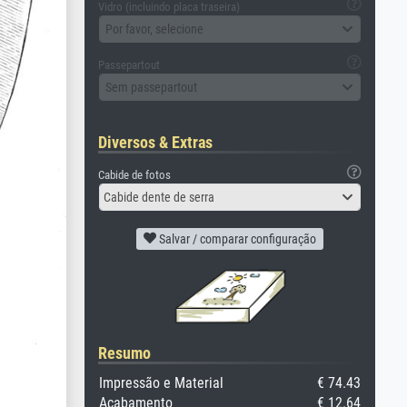
Vidro (incluindo placa traseira)
Por favor, selecione
Passepartout
Sem passepartout
Diversos & Extras
Cabide de fotos
Cabide dente de serra
Salvar / comparar configuração
Resumo
Impressão e Material
€ 74.43
Acabamento
€ 12.64