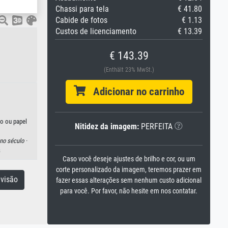
Chassi para tela
€ 41.80
Cabide de fotos
€ 1.13
Custos de licenciamento
€ 13.39
€ 143.39
(Enthält 23% MwSt.)
Adicionar no carrinho
do ou papel
Nitidez da imagem:
PERFEITA
o século ·
s
Caso você deseje ajustes de brilho e cor, ou um
corte personalizado da imagem, teremos prazer em
visão
fazer essas alterações sem nenhum custo adicional
para você. Por favor, não hesite em nos contatar.