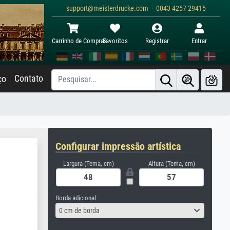
support@meisterdrucke.com · 0043 4257 29415
Carrinho de Compras
Favoritos
Registrar
Entrar
Contato
ço
Configurar impressão artística
Largura (Tema, cm)
Altura (Tema, cm)
Borda adicional
0 cm de borda