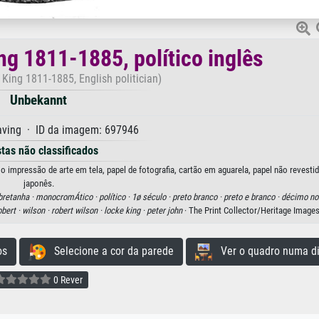
ng 1811-1885, político inglês
King 1811-1885, English politician)
Unbekannt
ving · ID da imagem: 697946
stas não classificados
o impressão de arte em tela, papel de fotografia, cartão em aguarela, papel não revesti
japonês.
bretanha ·
monocromÁtico ·
político ·
1ø século ·
preto branco ·
preto e branco ·
décimo non
obert ·
wilson ·
robert wilson ·
locke king ·
peter john
· The Print Collector/Heritage Image
os
Selecione a cor da parede
Ver o quadro numa di
0 Rever