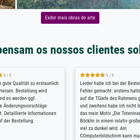
Exibir mais obras de arte
pensam os nossos clientes so
5 / 5
5 / 5
/ Highly recommended. The
The team at Meisterdrucke st
 ordering and payment process
meet its clients demands, an
shipping was efficient and
expert advice on how to obtai
self exceeds expectations. I
results for the prints request
n the UK and found the site
client. The company has a va
or a specific print - I am very
repertoire of prints to choose
with the service and the
will provide excellent service
regards to prints which are no