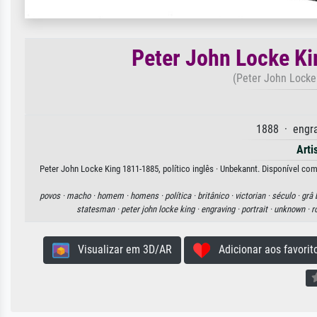
Peter John Locke Ki
(Peter John Locke 
1888 · engra
Arti
Peter John Locke King 1811-1885, político inglês · Unbekannt. Disponível com
povos ·
macho ·
homem ·
homens ·
política ·
britânico ·
victorian ·
século ·
grâ 
statesman ·
peter john locke king ·
engraving ·
portrait ·
unknown ·
r
Visualizar em 3D/AR
Adicionar aos favorit