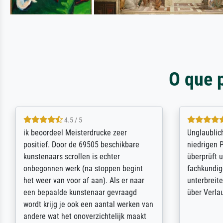
O que 
5 / 5
Die Zufriedenheit ist auch nicht dadurch
Excellent 
getrübt, dass das Bild entgegen einer
selection,
angegebenen Lieferanschrift (sollte
were easy, 
eine Überraschung für die normannische
the item it
Ehefrau sein zum Hochzeits- gleichzeitig
am based i
auch Geburtstag sein) doch nach zu
searching f
Hause zugestellt wurde.
impressed 
quality.