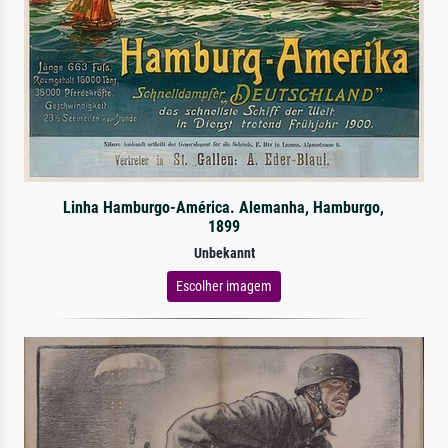
Linha Hamburgo-América. Alemanha, Hamburgo,
1899
Unbekannt
Escolher imagem