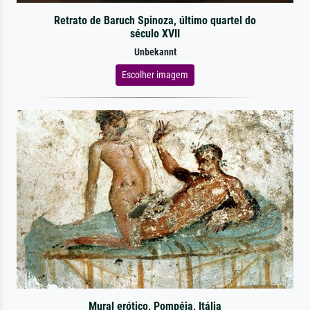
Retrato de Baruch Spinoza, último quartel do
século XVII
Unbekannt
Escolher imagem
Mural erótico, Pompéia, Itália