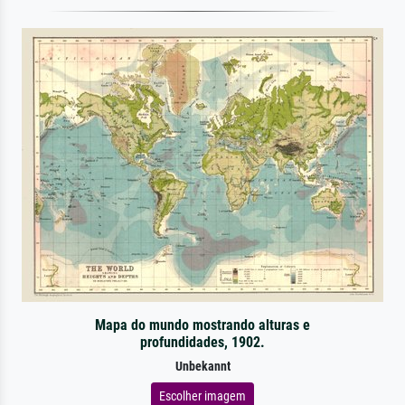
Mapa do mundo mostrando alturas e
profundidades, 1902.
Unbekannt
Escolher imagem