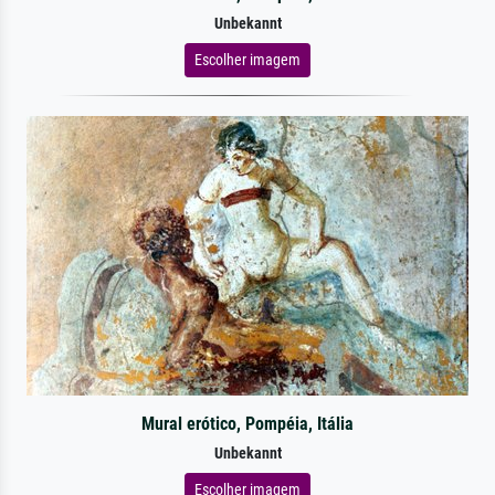
Unbekannt
Escolher imagem
Mural erótico, Pompéia, Itália
Unbekannt
Escolher imagem