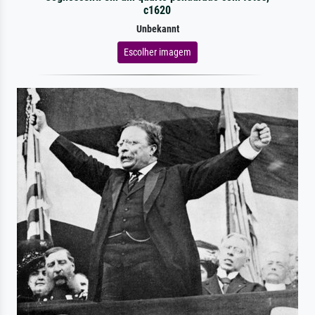
c1620
Unbekannt
Escolher imagem