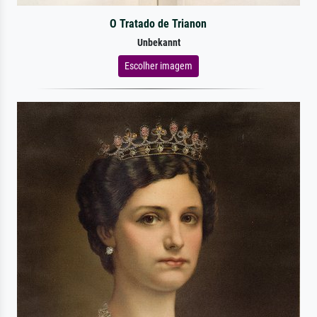
O Tratado de Trianon
Unbekannt
Escolher imagem