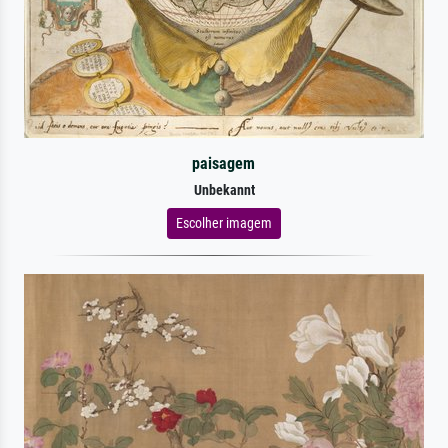
paisagem
Unbekannt
Escolher imagem