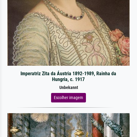
Imperatriz Zita da Áustria 1892-1989, Rainha da
Hungria, c. 1917
Unbekannt
Escolher imagem