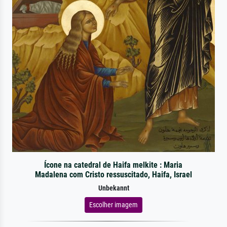
Ícone na catedral de Haifa melkite : Maria
Madalena com Cristo ressuscitado, Haifa, Israel
Unbekannt
Escolher imagem