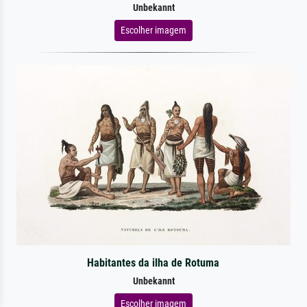
Unbekannt
Escolher imagem
Habitantes da ilha de Rotuma
Unbekannt
Escolher imagem