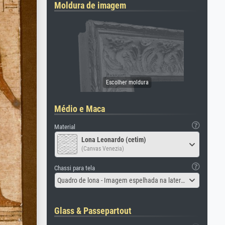
Moldura de imagem
Médio e Maca
Material
Lona Leonardo (cetim)
(Canvas Venezia)
Chassi para tela
Quadro de lona - Imagem espelhada na lateral
Glass & Passepartout