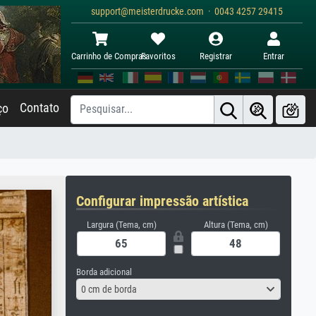
support@meisterdrucke.com · 0043 4257 29415
Carrinho de Compras
Favoritos
Registrar
Entrar
Contato
ço
Configurar impressão artística
Largura (Tema, cm)
Altura (Tema, cm)
Borda adicional
0 cm de borda