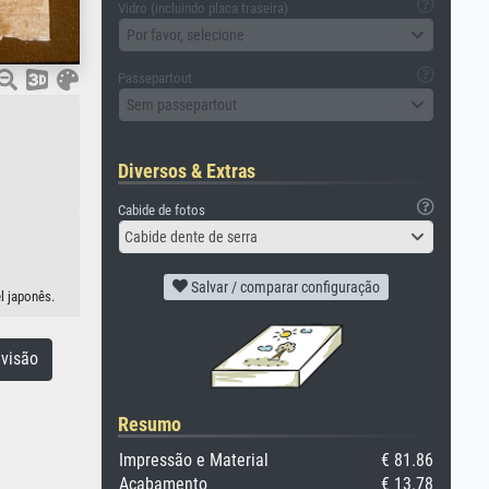
Vidro (incluindo placa traseira)
Por favor, selecione
Passepartout
Sem passepartout
Diversos & Extras
Cabide de fotos
Cabide dente de serra
Salvar / comparar configuração
l japonês.
visão
Resumo
Impressão e Material
€ 81.86
Acabamento
€ 13.78