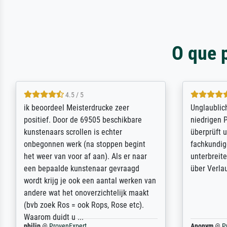
O que 
5 / 5
Die Zufriedenheit ist auch nicht dadurch
Excellent 
getrübt, dass das Bild entgegen einer
selection,
angegebenen Lieferanschrift (sollte
were easy, 
eine Überraschung für die normannische
the item it
Ehefrau sein zum Hochzeits- gleichzeitig
am based i
auch Geburtstag sein) doch nach zu
searching f
Hause zugestellt wurde.
impressed 
quality.
Jürgen
@
ProvenExpert
SJL
@
Prove