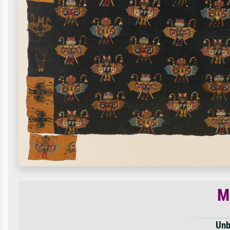
M
Unb