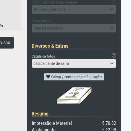
Vidro (incluindo placa traseira)
Por favor, selecione
Passepartout
ês.
Sem passepartout
visão
Diversos & Extras
Cabide de fotos
Cabide dente de serra
Salvar / comparar configuração
Resumo
Impressão e Material
€ 70.82
Acabamento
€ 12.09