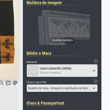
Moldura de imagem
Médio e Maca
Material
Lona Leonardo (cetim)
(Canvas Venezia)
Chassi para tela
Quadro de lona - Imagem espelhada na lateral
Glass & Passepartout