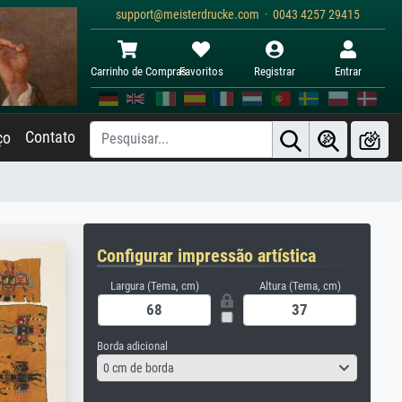
support@meisterdrucke.com · 0043 4257 29415
Carrinho de Compras
Favoritos
Registrar
Entrar
Contato
ço
Configurar impressão artística
Largura (Tema, cm)
Altura (Tema, cm)
Borda adicional
0 cm de borda