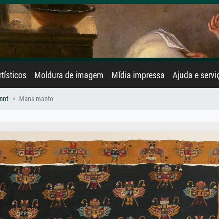
rtísticos
Moldura de imagem
Mídia impressa
Ajuda e servi
nnt
Mans manto