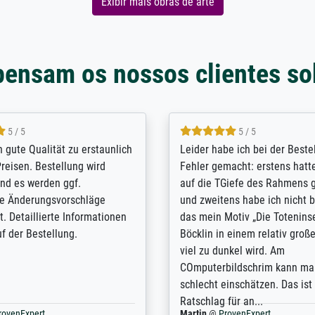
Exibir mais obras de arte
pensam os nossos clientes so
5 / 5
5 / 5
/ Highly recommended. The
The team at Meisterdrucke st
 ordering and payment process
meet its clients demands, an
shipping was efficient and
expert advice on how to obtai
self exceeds expectations. I
results for the prints request
n the UK and found the site
client. The company has a va
or a specific print - I am very
repertoire of prints to choose
with the service and the
will provide excellent service
regards to prints which are no
repertoire. Highly recommen
nExpert
Anonym
@
ProvenExpert