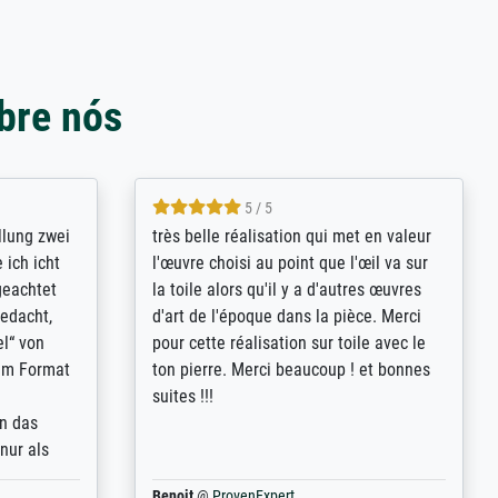
bre nós
5 / 5
rives to
eine große Auswahl an Bildern und
d provides
deren Reproduktionsmöglichkeiten;
n the best
wurde sehr gut durch die einzelnen
ed by the
Bestellkriterien geführt, verständliche
st
Erklärungen, z.B. mit Bilddarstellungen,
 from, and
werde auf jeden Fall meine guten
 also with
Erfahrungen weitergeben.
t in that
ded!
Anonym
@
ProvenExpert