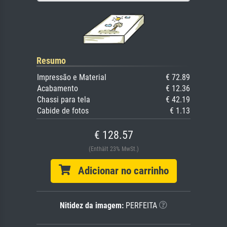
Resumo
Impressão e Material
€ 72.89
Acabamento
€ 12.36
Chassi para tela
€ 42.19
Cabide de fotos
€ 1.13
€ 128.57
(Enthält 23% MwSt.)
Adicionar no carrinho
Nitidez da imagem:
PERFEITA