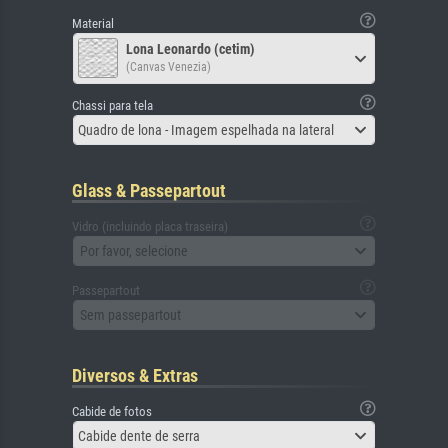
Material
Lona Leonardo (cetim)
(Canvas Venezia)
Chassi para tela
Quadro de lona - Imagem espelhada na lateral
Glass & Passepartout
Vidro (incluindo placa traseira)
Por favor, selecione
Passepartout
Sem passepartout
Diversos & Extras
Cabide de fotos
Cabide dente de serra