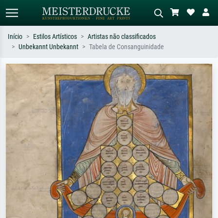
Início
Estilos Artísticos
Artistas não classificados
Unbekannt Unbekannt
Tabela de Consanguinidade
Pesquisa padrão
Pesquisa de imagens IA
Pesquise por artista, título ou estilo –
Descreva a cena – ex: prado verde,
ex: Monet, Noite Estrelada,
abstrato com muito vermelho, pintura
impressionismo, onda de Hokusai, nu.
a óleo escura, nu em pé ao lado de
uma árvore.