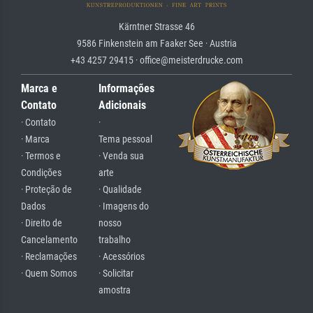
Kärntner Strasse 46
9586 Finkenstein am Faaker See · Austria
+43 4257 29415 · office@meisterdrucke.com
Marca e
Informações
Contato
Adicionais
· Contato
·
· Marca
Tema pessoal
· Termos e
· Venda sua
Condições
arte
· Proteção de
· Qualidade
Dados
· Imagens do
· Direito de
nosso
Cancelamento
trabalho
· Reclamações
· Acessórios
· Quem Somos
· Solicitar
amostra