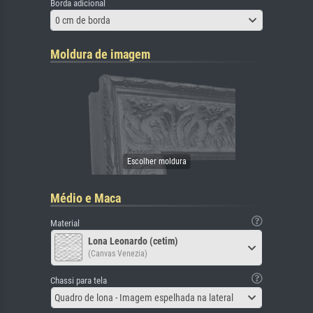
Borda adicional
0 cm de borda
Moldura de imagem
Médio e Maca
Material
Lona Leonardo (cetim)
(Canvas Venezia)
Chassi para tela
Quadro de lona - Imagem espelhada na lateral