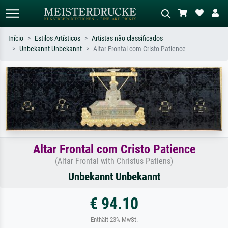
Início
Estilos Artísticos
Artistas não classificados
Unbekannt Unbekannt
Altar Frontal com Cristo Patience
Pesquisa padrão
Pesquisa de imagens IA
Pesquise por artista, título ou estilo –
Descreva a cena – ex: prado verde,
ex: Monet, Noite Estrelada,
abstrato com muito vermelho, pintura
impressionismo, onda de Hokusai, nu.
a óleo escura, nu em pé ao lado de
uma árvore.
Altar Frontal com Cristo Patience
(Altar Frontal with Christus Patiens)
Unbekannt Unbekannt
€ 94.10
Enthält 23% MwSt.