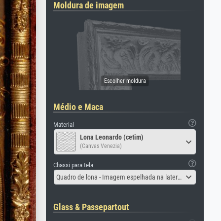
Moldura de imagem
Médio e Maca
Material
Lona Leonardo (cetim)
(Canvas Venezia)
Chassi para tela
Quadro de lona - Imagem espelhada na lateral
Glass & Passepartout