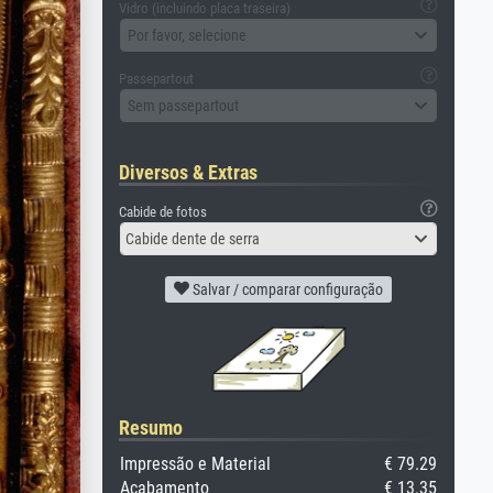
Vidro (incluindo placa traseira)
Por favor, selecione
Passepartout
Sem passepartout
Diversos & Extras
Cabide de fotos
Cabide dente de serra
Salvar / comparar configuração
Resumo
Impressão e Material
€ 79.29
Acabamento
€ 13.35