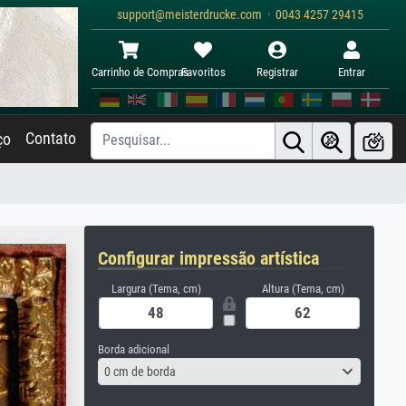
support@meisterdrucke.com · 0043 4257 29415
Carrinho de Compras
Favoritos
Registrar
Entrar
Contato
ço
Configurar impressão artística
Largura (Tema, cm)
Altura (Tema, cm)
Borda adicional
0 cm de borda