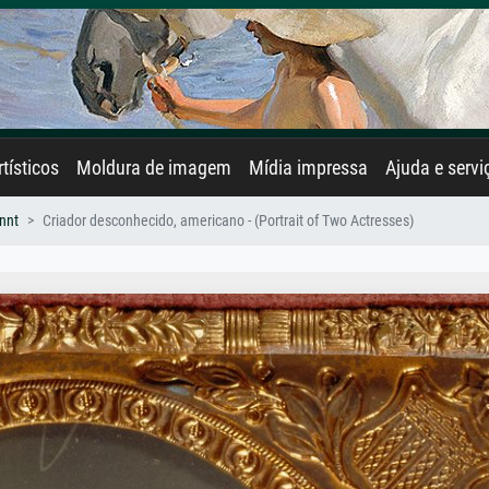
rtísticos
Moldura de imagem
Mídia impressa
Ajuda e servi
nnt
Criador desconhecido, americano - (Portrait of Two Actresses)