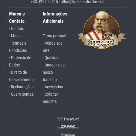
+43 4257 29415 · office@meisterdrucke.com
Marca e
Informações
Contato
Adicionais
· Contato
·
· Marca
Tema pessoal
· Termos e
· Venda sua
Condições
arte
· Proteção de
· Qualidade
Dados
· Imagens do
· Direito de
nosso
Cancelamento
trabalho
· Reclamações
· Acessórios
· Quem Somos
· Solicitar
amostra