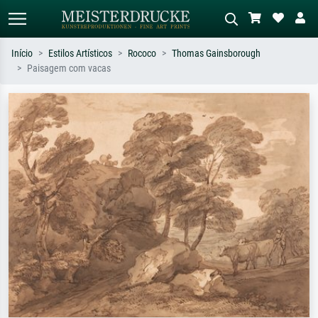
Início
Estilos Artísticos
Rococo
Thomas Gainsborough
Paisagem com vacas
Pesquisa padrão
Pesquisa de imagens IA
Pesquise por artista, título ou estilo –
Descreva a cena – ex: prado verde,
ex: Monet, Noite Estrelada,
abstrato com muito vermelho, pintura
impressionismo, onda de Hokusai, nu.
a óleo escura, nu em pé ao lado de
uma árvore.