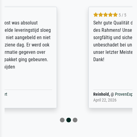
5 / 5
Sehr gute Qualität des Leinwanddrucks und
des Rahmens! Unser Bild wurde sehr
sorgfältig und sicher verpackt, so dass es
unbeschadet bei uns ankam. Es wird nicht
unser letzter Meisterdruck sein. Vielen
Dank!
Reinhold,
@
ProvenExpert
April 22, 2026