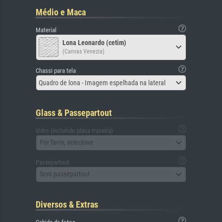
Médio e Maca
Material
Lona Leonardo (cetim)
(Canvas Venezia)
Chassi para tela
Quadro de lona - Imagem espelhada na lateral
Glass & Passepartout
Vidro (incluindo placa traseira)
Por favor, selecione
Passepartout
Sem passepartout
Diversos & Extras