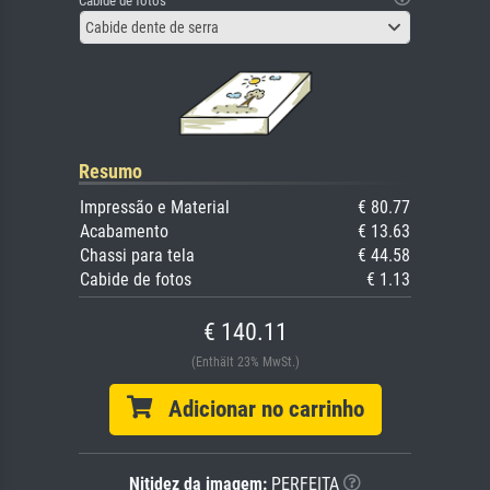
Cabide de fotos
Cabide dente de serra
Resumo
Impressão e Material
€ 80.77
Acabamento
€ 13.63
Chassi para tela
€ 44.58
Cabide de fotos
€ 1.13
€ 140.11
(Enthält 23% MwSt.)
Adicionar no carrinho
Nitidez da imagem:
PERFEITA