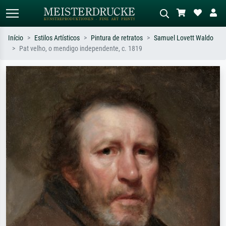
Início
Estilos Artísticos
Pintura de retratos
Samuel Lovett Waldo
Pat velho, o mendigo independente, c. 1819
Pesquisa padrão
Pesquisa de imagens IA
Pesquise por artista, título ou estilo –
Descreva a cena – ex: prado verde,
ex: Monet, Noite Estrelada,
abstrato com muito vermelho, pintura
impressionismo, onda de Hokusai, nu.
a óleo escura, nu em pé ao lado de
uma árvore.