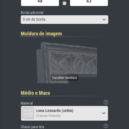
Borda adicional
0 cm de borda
Moldura de imagem
Médio e Maca
Material
Lona Leonardo (cetim)
(Canvas Venezia)
Chassi para tela