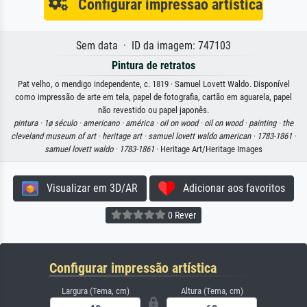
Configurar impressão artística
Sem data · ID da imagem: 747103
Pintura de retratos
Pat velho, o mendigo independente, c. 1819 · Samuel Lovett Waldo. Disponível
como impressão de arte em tela, papel de fotografia, cartão em aguarela, papel
não revestido ou papel japonês.
pintura ·
1ø século ·
americano ·
américa ·
oil on wood ·
oil on wood ·
painting ·
the
cleveland museum of art ·
heritage art ·
samuel lovett waldo american ·
1783-1861 ·
samuel lovett waldo ·
1783-1861
· Heritage Art/Heritage Images
Visualizar em 3D/AR
Adicionar aos favoritos
0 Rever
Configurar impressão artística
Largura (Tema, cm)
Altura (Tema, cm)