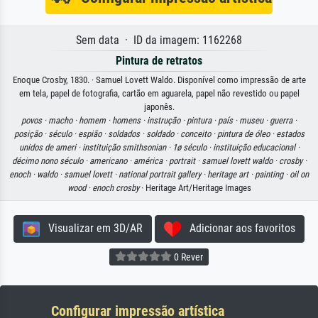
Sem data · ID da imagem: 1162268
Pintura de retratos
Enoque Crosby, 1830. · Samuel Lovett Waldo. Disponível como impressão de arte
em tela, papel de fotografia, cartão em aguarela, papel não revestido ou papel
japonês.
povos ·
macho ·
homem ·
homens ·
instrução ·
pintura ·
país ·
museu ·
guerra ·
posição ·
século ·
espião ·
soldados ·
soldado ·
conceito ·
pintura de óleo ·
estados
unidos de ameri ·
instituição smithsonian ·
1ø século ·
instituição educacional ·
décimo nono século ·
americano ·
américa ·
portrait ·
samuel lovett waldo ·
crosby ·
enoch ·
waldo ·
samuel lovett ·
national portrait gallery ·
heritage art ·
painting ·
oil on
wood ·
enoch crosby
· Heritage Art/Heritage Images
Visualizar em 3D/AR
Adicionar aos favoritos
0 Rever
Configurar impressão artística