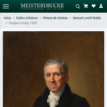
Início
Estilos Artísticos
Pintura de retratos
Samuel Lovett Waldo
Enoque Crosby, 1830.
Pesquisa padrão
Pesquisa de imagens IA
Pesquise por artista, título ou estilo –
Descreva a cena – ex: prado verde,
ex: Monet, Noite Estrelada,
abstrato com muito vermelho, pintura
impressionismo, onda de Hokusai, nu.
a óleo escura, nu em pé ao lado de
uma árvore.