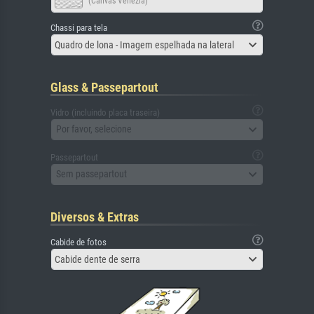
(Canvas Venezia)
Chassi para tela
Quadro de lona - Imagem espelhada na lateral
Glass & Passepartout
Vidro (incluindo placa traseira)
Por favor, selecione
Passepartout
Sem passepartout
Diversos & Extras
Cabide de fotos
Cabide dente de serra