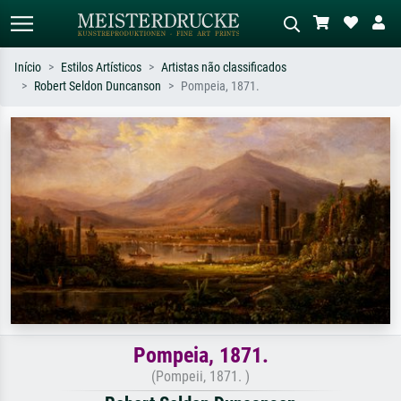
Início
Estilos Artísticos
Artistas não classificados
Robert Seldon Duncanson
Pompeia, 1871.
Pesquisa padrão
Pesquisa de imagens IA
Pesquise por artista, título ou estilo –
Descreva a cena – ex: prado verde,
ex: Monet, Noite Estrelada,
abstrato com muito vermelho, pintura
impressionismo, onda de Hokusai, nu.
a óleo escura, nu em pé ao lado de
uma árvore.
Pompeia, 1871.
(Pompeii, 1871. )