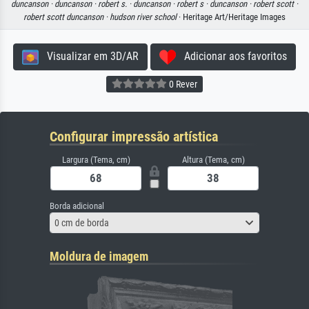
duncanson ·
duncanson ·
robert s. ·
duncanson ·
robert s ·
duncanson ·
robert scott ·
robert scott duncanson ·
hudson river school
· Heritage Art/Heritage Images
Visualizar em 3D/AR
Adicionar aos favoritos
0 Rever
Configurar impressão artística
Largura (Tema, cm)
Altura (Tema, cm)
Borda adicional
0 cm de borda
Moldura de imagem