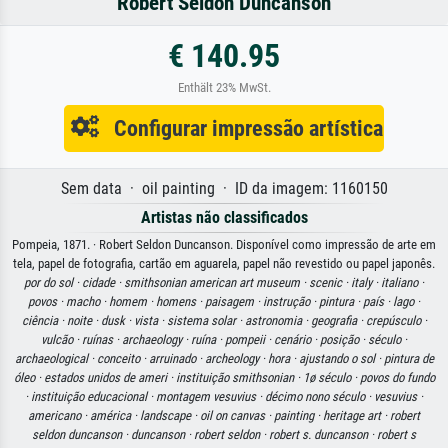
Robert Seldon Duncanson
€ 140.95
Enthält 23% MwSt.
Configurar impressão artística
Sem data · oil painting · ID da imagem: 1160150
Artistas não classificados
Pompeia, 1871. · Robert Seldon Duncanson. Disponível como impressão de arte em
tela, papel de fotografia, cartão em aguarela, papel não revestido ou papel japonês.
por do sol ·
cidade ·
smithsonian american art museum ·
scenic ·
italy ·
italiano ·
povos ·
macho ·
homem ·
homens ·
paisagem ·
instrução ·
pintura ·
país ·
lago ·
ciência ·
noite ·
dusk ·
vista ·
sistema solar ·
astronomia ·
geografia ·
crepúsculo ·
vulcão ·
ruínas ·
archaeology ·
ruína ·
pompeii ·
cenário ·
posição ·
século ·
archaeological ·
conceito ·
arruinado ·
archeology ·
hora ·
ajustando o sol ·
pintura de
óleo ·
estados unidos de ameri ·
instituição smithsonian ·
1ø século ·
povos do fundo
·
instituição educacional ·
montagem vesuvius ·
décimo nono século ·
vesuvius ·
americano ·
américa ·
landscape ·
oil on canvas ·
painting ·
heritage art ·
robert
seldon duncanson ·
duncanson ·
robert seldon ·
robert s. duncanson ·
robert s