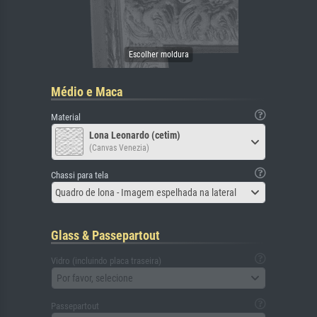
Médio e Maca
Material
Lona Leonardo (cetim)
(Canvas Venezia)
Chassi para tela
Quadro de lona - Imagem espelhada na lateral
Glass & Passepartout
Vidro (incluindo placa traseira)
Por favor, selecione
Passepartout