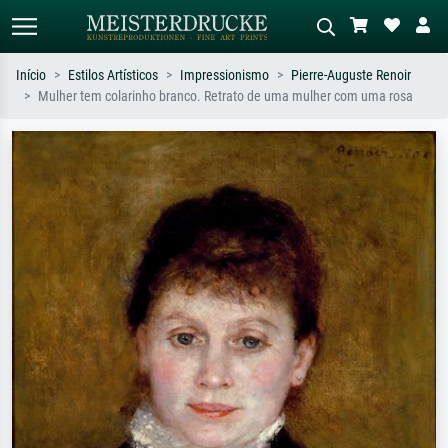
Início
Estilos Artísticos
Impressionismo
Pierre-Auguste Renoir
Mulher tem colarinho branco. Retrato de uma mulher com uma rosa
Pesquisa padrão
Pesquisa de imagens IA
Pesquise por artista, título ou estilo –
Descreva a cena – ex: prado verde,
ex: Monet, Noite Estrelada,
abstrato com muito vermelho, pintura
impressionismo, onda de Hokusai, nu.
a óleo escura, nu em pé ao lado de
uma árvore.