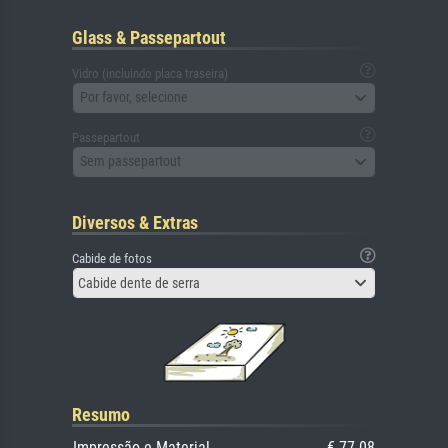
Glass & Passepartout
Vidro (incluindo placa traseira)
Por favor, selecione
Passepartout
Sem passepartout
Diversos & Extras
Cabide de fotos
Cabide dente de serra
Resumo
Impressão e Material
€ 77.08