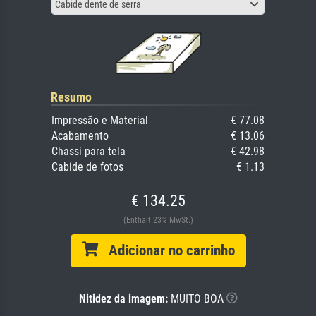
Cabide dente de serra
Resumo
Impressão e Material
€ 77.08
Acabamento
€ 13.06
Chassi para tela
€ 42.98
Cabide de fotos
€ 1.13
€ 134.25
(Enthält 23% MwSt.)
Adicionar no carrinho
Nitidez da imagem:
MUITO BOA