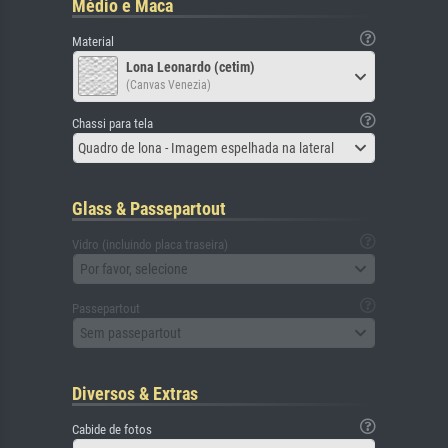
Médio e Maca
Material
Lona Leonardo (cetim)
(Canvas Venezia)
Chassi para tela
Quadro de lona - Imagem espelhada na lateral
Glass & Passepartout
Vidro (incluindo placa traseira)
Por favor, selecione
Passepartout
Sem passepartout
Diversos & Extras
Cabide de fotos